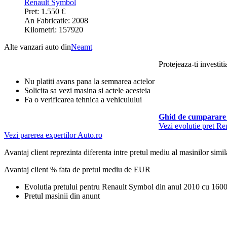
Renault Symbol
Pret: 1.550 €
An Fabricatie: 2008
Kilometri: 157920
Alte vanzari auto din
Neamt
Protejeaza-ti investiti
Nu platiti avans pana la semnarea actelor
Solicita sa vezi masina si actele acesteia
Fa o verificarea tehnica a vehiculului
Ghid de cumparare 
Vezi evolutie pret R
Vezi parerea expertilor Auto.ro
Avantaj client reprezinta diferenta intre pretul mediu al masinilor simila
Avantaj client % fata de pretul mediu de
EUR
Evolutia pretului pentru Renault Symbol din anul 2010 cu 16
Pretul masinii din anunt