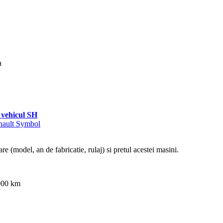
a
vehicul SH
enault Symbol
re (model, an de fabricatie, rulaj) si pretul acestei masini.
0000 km