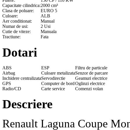
Putere:
150 CP / 110 KW
Capacitate cilindrica:
2000 cm³
Clasa de poluare:
EURO 5
Culoare:
ALB
Aer conditionat:
Manual
Numar de usi:
2 Usi
Cutie de viteze:
Manuala
Tractiune:
Fata
Dotari
ABS
ESP
Filtru de particule
Airbag
Culoare metalizata
Senzor de parcare
Inchidere centralizata
Servodirectie
Geamuri electrice
GPS
Computer de bord
Oglinzi electrice
Radio/CD
Carte service
Comenzi volan
Descriere
Renault Laguna Coupe Mon