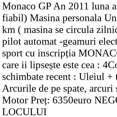
Monaco GP An 2011 luna a 7
fiabil) Masina personala U
km ( masina se circula ziln
pilot automat -geamuri elect
sport cu inscripția MONACO
care ii lipsește este cea : 4
schimbate recent : Uleiul + to
Arcurile de pe spate, arcuri
Motor Preț: 6350euro N
LOCULUI