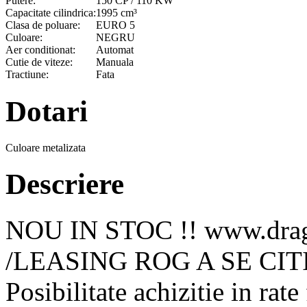
Putere:
150 CP / 110 KW
Capacitate cilindrica:
1995 cm³
Clasa de poluare:
EURO 5
Culoare:
NEGRU
Aer conditionat:
Automat
Cutie de viteze:
Manuala
Tractiune:
Fata
Dotari
Culoare metalizata
Descriere
NOU IN STOC !! www.drago
/LEASING ROG A SE CIT
Posibilitate achizitie in rat