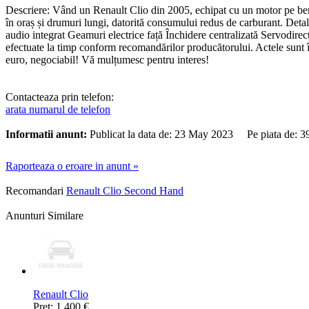
Descriere: Vând un Renault Clio din 2005, echipat cu un motor pe benzin
în oraș și drumuri lungi, datorită consumului redus de carburant. Deta
audio integrat Geamuri electrice față Închidere centralizată Servodirecț
efectuate la timp conform recomandărilor producătorului. Actele sunt în
euro, negociabil! Vă mulțumesc pentru interes!
Contacteaza prin telefon:
arata numarul de telefon
Informatii anunt:
Publicat la data de: 23 May 2023 Pe piata de: 
Raporteaza o eroare in anunt »
Recomandari
Renault Clio Second Hand
Anunturi Similare
Renault Clio
Pret: 1.400 €