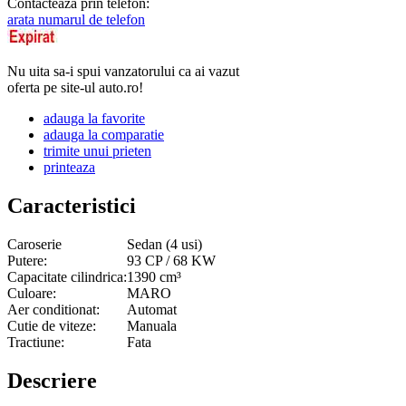
Contacteaza prin telefon:
arata numarul de telefon
Nu uita sa-i spui vanzatorului ca ai vazut
oferta pe site-ul auto.ro!
adauga la favorite
adauga la comparatie
trimite unui prieten
printeaza
Caracteristici
Caroserie
Sedan (4 usi)
Putere:
93 CP / 68 KW
Capacitate cilindrica:
1390 cm³
Culoare:
MARO
Aer conditionat:
Automat
Cutie de viteze:
Manuala
Tractiune:
Fata
Descriere