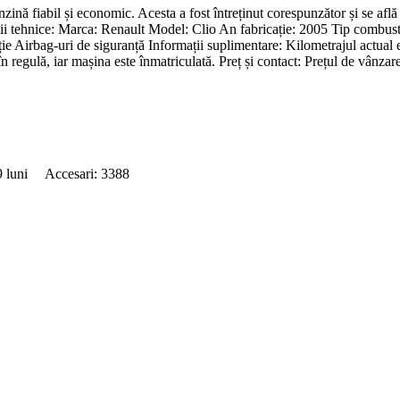
ă fiabil și economic. Acesta a fost întreținut corespunzător și se află 
lii tehnice: Marca: Renault Model: Clio An fabricație: 2005 Tip combustib
ie Airbag-uri de siguranță Informații suplimentare: Kilometrajul actual e
 regulă, iar mașina este înmatriculată. Preț și contact: Prețul de vânzar
39 luni Accesari: 3388