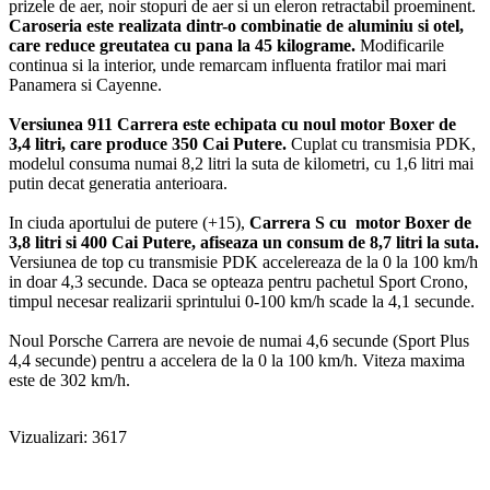
prizele de aer, noir stopuri de aer si un eleron retractabil proeminent.
Caroseria este realizata dintr-o combinatie de aluminiu si otel,
care reduce greutatea cu pana la 45 kilograme.
Modificarile
continua si la interior, unde remarcam influenta fratilor mai mari
Panamera si Cayenne.
Versiunea 911 Carrera este echipata cu noul motor Boxer de
3,4 litri, care produce 350 Cai Putere.
Cuplat cu transmisia PDK,
modelul consuma numai 8,2 litri la suta de kilometri, cu 1,6 litri mai
putin decat generatia anterioara.
In ciuda aportului de putere (+15),
Carrera S cu motor Boxer de
3,8 litri si 400 Cai Putere, afiseaza un consum de 8,7 litri la suta.
Versiunea de top cu transmisie PDK accelereaza de la 0 la 100 km/h
in doar 4,3 secunde. Daca se opteaza pentru pachetul Sport Crono,
timpul necesar realizarii sprintului 0-100 km/h scade la 4,1 secunde.
Noul Porsche Carrera are nevoie de numai 4,6 secunde (Sport Plus
4,4 secunde) pentru a accelera de la 0 la 100 km/h. Viteza maxima
este de 302 km/h.
Vizualizari: 3617