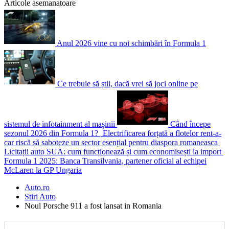
Articole asemanatoare
Anul 2026 vine cu noi schimbări în Formula 1
Ce trebuie să știi, dacă vrei să joci online pe
sistemul de infotainment al mașinii
Când începe
sezonul 2026 din Formula 1?
Electrificarea forțată a flotelor rent-a-
car riscă să saboteze un sector esențial pentru diaspora romaneasca
Licitații auto SUA: cum funcționează și cum economisești la import
Formula 1 2025: Banca Transilvania, partener oficial al echipei
McLaren la GP Ungaria
Auto.ro
Stiri Auto
Noul Porsche 911 a fost lansat in Romania