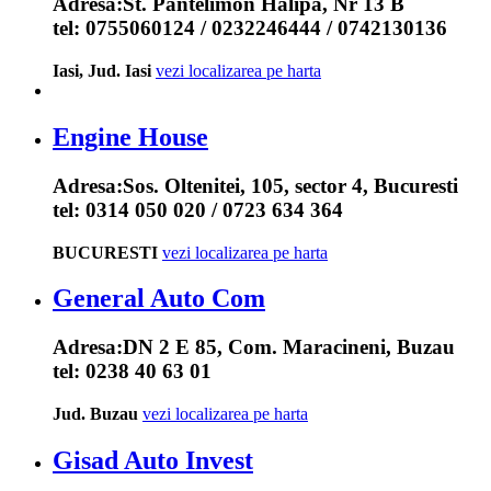
Adresa:
St. Pantelimon Halipa, Nr 13 B
tel:
0755060124 / 0232246444 / 0742130136
Iasi, Jud. Iasi
vezi localizarea pe harta
Engine House
Adresa:
Sos. Oltenitei, 105, sector 4, Bucuresti
tel:
0314 050 020 / 0723 634 364
BUCURESTI
vezi localizarea pe harta
General Auto Com
Adresa:
DN 2 E 85, Com. Maracineni, Buzau
tel:
0238 40 63 01
Jud. Buzau
vezi localizarea pe harta
Gisad Auto Invest