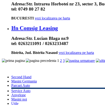
Adresa:
Str. Intrarea Horbotei nr 23, sector 3, Bu
tel:
0749 80 27 82
BUCURESTI
vezi localizarea pe harta
Ifn Comsig Leasing
Adresa:
Str. Lucian Blaga nr.9
tel:
0263211091 / 0263233487
Bistrita, Jud. Bistrita Nasaud
vezi localizarea pe harta
1
2
3
Second Hand
Masini Germania
Parcuri Auto
Service Auto
Anvelope
Masini noi
Utile