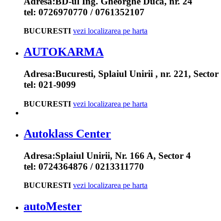
Adresa:
BD-ul Ing. Gheorghe Duca, nr. 24
tel:
0726970770 / 0761352107
BUCURESTI
vezi localizarea pe harta
AUTOKARMA
Adresa:
Bucuresti, Splaiul Unirii , nr. 221, Sector 
tel:
021-9099
BUCURESTI
vezi localizarea pe harta
Autoklass Center
Adresa:
Splaiul Unirii, Nr. 166 A, Sector 4
tel:
0724364876 / 0213311770
BUCURESTI
vezi localizarea pe harta
autoMester