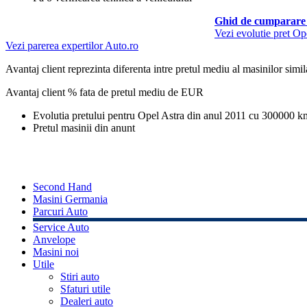
Ghid de cumparare 
Vezi evolutie pret Op
Vezi parerea expertilor Auto.ro
Avantaj client reprezinta diferenta intre pretul mediu al masinilor simila
Avantaj client % fata de pretul mediu de
EUR
Evolutia pretului pentru Opel Astra din anul 2011 cu 300000 k
Pretul masinii din anunt
Second Hand
Masini Germania
Parcuri Auto
Service Auto
Anvelope
Masini noi
Utile
Stiri auto
Sfaturi utile
Dealeri auto