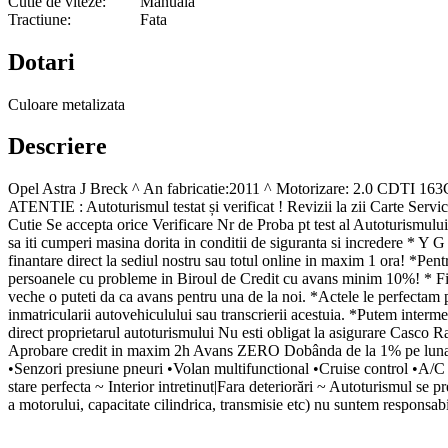
Cutie de viteze:
Manuala
Tractiune:
Fata
Dotari
Culoare metalizata
Descriere
Opel Astra J Breck ^ An fabricatie:2011 ^ Motorizare: 2.0 CDTI 
ATENTIE : Autoturismul testat și verificat ! Revizii la zii Carte Serv
Cutie Se accepta orice Verificare Nr de Proba pt test al Autoturismului 
sa iti cumperi masina dorita in conditii de siguranta si incredere * Y G
finantare direct la sediul nostru sau totul online in maxim 1 ora! *Pent
persoanele cu probleme in Biroul de Credit cu avans minim 10%! * Fina
veche o puteti da ca avans pentru una de la noi. *Actele le perfectam p
inmatricularii autovehiculului sau transcrierii acestuia. *Putem interme
direct proprietarul autoturismului Nu esti obligat la asigurare Casco Ra
Aprobare credit in maxim 2h Avans ZERO Dobânda de la 1% pe luna Vâ
•Senzori presiune pneuri •Volan multifunctional •Cruise control •A
stare perfecta ~ Interior intretinut|Fara deteriorări ~ Autoturismul se p
a motorului, capacitate cilindrica, transmisie etc) nu suntem responsabi