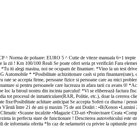
163CP ^ Norma de poluare: EURO 5 ^ Cutie de viteze manuala 6+1 tr
ice la zii ! Km 100/100 Reali Se poate oferi seria pt verificări Fara el
*Tu iti alegi masina, noi ne ocupam de finantare. *Vino la un test drive g
 G Automobile * *Posibilitate achizitionare cash si prin finantare(rate),
ru rate se accepta firme, persoane fizice si persoane care au mici problem
ntare si pentru persoanele care lucreaza in afara tarii cu avans 0! *A
e loc la biroul nostru din incinta parcului! *Vi se eliberează factura fi
dia tot procesul de inmatriculare(RAR, Politie, etc.), doar la cererea cl
te fixe/Posibilitate achitare anticipat Se accepta Soferi cu diurna / pens
rstă între 21 de ani și maxim 75 de ani Dotări : •BiXenon •Lumini Z
/C Climatic •Scaune incalzite •Magazie CD-uri •Proiectoare Ceata •C
rezinta in perfecta stare de functionare ! Descrierea autovehicului este st
li de informatia oferita *In caz de nelamuriri cu privire la optiunile pr