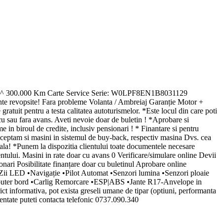
epte ^ 300.000 Km Carte Service Serie: W0LPF8EN1B8031129
emente revopsite! Fara probleme Volanta / Ambreiaj Garanție Motor +
ratuit pentru a testa calitatea autoturismelor. *Este locul din care poti
 cu sau fara avans. Aveti nevoie doar de buletin ! *Aprobare si
e in biroul de credite, inclusiv pensionari ! * Finantare si pentru
cceptam si masini in sistemul de buy-back, respectiv masina Dvs. cea
scala! *Punem la dispozitia clientului toate documentele necesare
ientului. Masini in rate doar cu avans 0 Verificare/simulare online Devii
ionari Posibilitate finanțare doar cu buletinul Aprobare online
ii LED •Navigație •Pilot Automat •Senzori lumina •Senzori ploaie
omputer bord •Carlig Remorcare •ESP|ABS •Jante R17-Anvelope in
rict informativa, pot exista greseli umane de tipar (optiuni, performanta
ezentate puteti contacta telefonic 0737.090.340