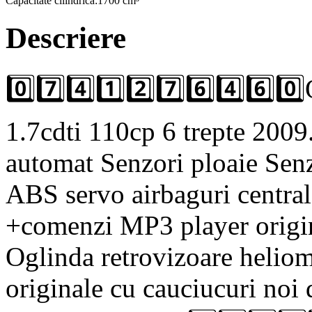
Capacitate cilindrica:
1700 cm³
Descriere
0️⃣7️⃣4️⃣1️⃣2️⃣7️⃣6️⃣4️⃣6️⃣0
1.7cdti 110cp 6 trepte 2009
automat Senzori ploaie Senz
ABS servo airbaguri central 
+comenzi MP3 player origina
Oglinda retrovizoare helioma
originale cu cauciucuri noi 