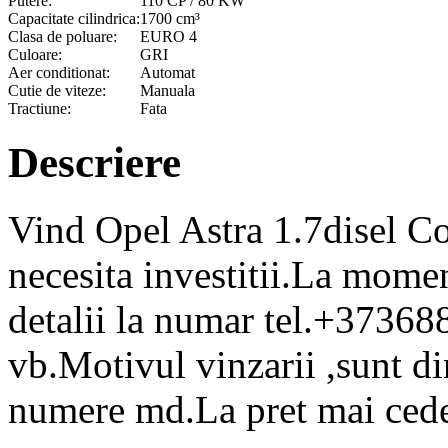
Putere:
110 CP / 80 KW
Capacitate cilindrica:
1700 cm³
Clasa de poluare:
EURO 4
Culoare:
GRI
Aer conditionat:
Automat
Cutie de viteze:
Manuala
Tractiune:
Fata
Descriere
Vind Opel Astra 1.7disel 
necesita investitii.La mome
detalii la numar tel.+3736
vb.Motivul vinzarii ,sunt d
numere md.La pret mai cede