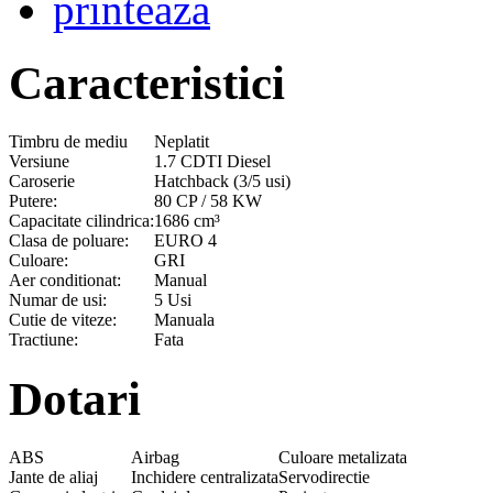
printeaza
Caracteristici
Timbru de mediu
Neplatit
Versiune
1.7 CDTI Diesel
Caroserie
Hatchback (3/5 usi)
Putere:
80 CP / 58 KW
Capacitate cilindrica:
1686 cm³
Clasa de poluare:
EURO 4
Culoare:
GRI
Aer conditionat:
Manual
Numar de usi:
5 Usi
Cutie de viteze:
Manuala
Tractiune:
Fata
Dotari
ABS
Airbag
Culoare metalizata
Jante de aliaj
Inchidere centralizata
Servodirectie