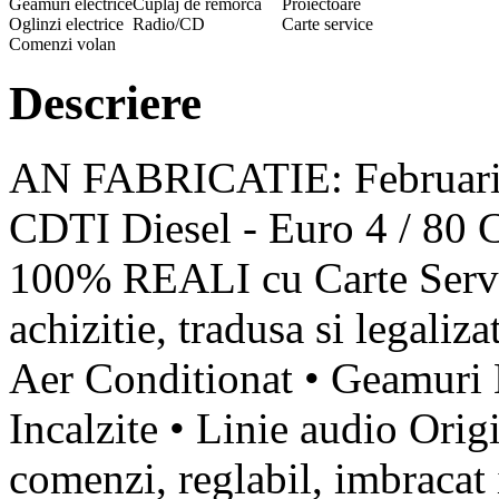
Geamuri electrice
Cuplaj de remorca
Proiectoare
Oglinzi electrice
Radio/CD
Carte service
Comenzi volan
Descriere
AN FABRICATIE: Februar
CDTI Diesel - Euro 4 / 8
100% REALI cu Carte Servic
achizitie, tradusa si legali
Aer Conditionat • Geamuri E
Incalzite • Linie audio Or
comenzi, reglabil, imbracat i