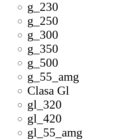
g_230
g_250
g_300
g_350
g_500
g_55_amg
Clasa Gl
gl_320
gl_420
gl_55_amg