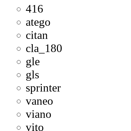
416
atego
citan
cla_180
gle
gls
sprinter
vaneo
viano
vito