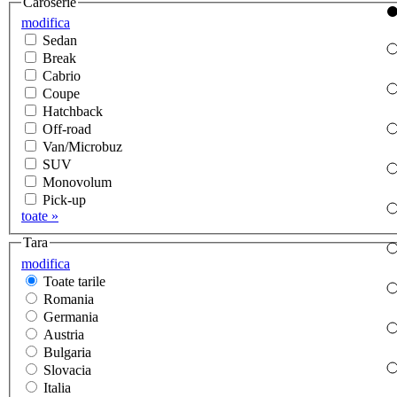
Caroserie
modifica
Sedan
Break
Cabrio
Coupe
Hatchback
Off-road
Van/Microbuz
SUV
Monovolum
Pick-up
toate »
Tara
modifica
Toate tarile
Romania
Germania
Austria
Bulgaria
Slovacia
Italia