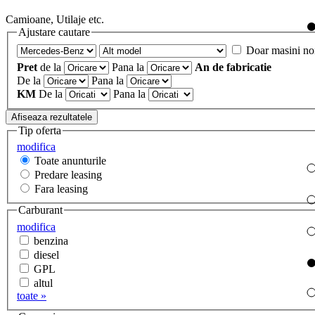
Camioane, Utilaje etc.
Ajustare cautare
Doar masini no
Pret
de la
Pana la
An de fabricatie
De la
Pana la
KM
De la
Pana la
Tip oferta
modifica
Toate anunturile
Predare leasing
Fara leasing
Carburant
modifica
benzina
diesel
GPL
altul
toate »