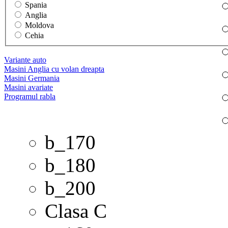
Spania
Anglia
Moldova
Cehia
Variante auto
Masini Anglia cu volan dreapta
Masini Germania
Masini avariate
Programul rabla
b_170
b_180
b_200
Clasa C