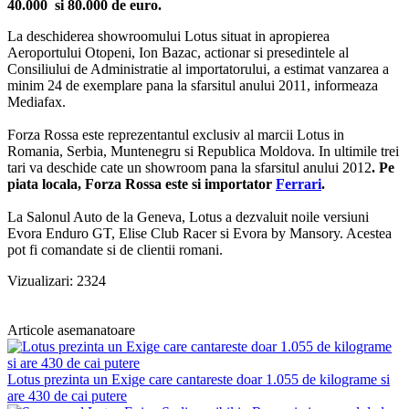
40.000 si 80.000 de euro.
La deschiderea showroomului Lotus situat in apropierea
Aeroportului Otopeni, Ion Bazac, actionar si presedintele al
Consiliului de Administratie al importatorului, a estimat vanzarea a
minim 24 de exemplare pana la sfarsitul anului 2011, informeaza
Mediafax.
Forza Rossa este reprezentantul exclusiv al marcii Lotus in
Romania, Serbia, Muntenegru si Republica Moldova. In ultimile trei
tari va deschide cate un showroom pana la sfarsitul anului 2012
. Pe
piata locala, Forza Rossa este si importator
Ferrari
.
La Salonul Auto de la Geneva, Lotus a dezvaluit noile versiuni
Evora Enduro GT, Elise Club Racer si Evora by Mansory. Acestea
pot fi comandate si de clientii romani.
Vizualizari: 2324
Articole asemanatoare
Lotus prezinta un Exige care cantareste doar 1.055 de kilograme si
are 430 de cai putere