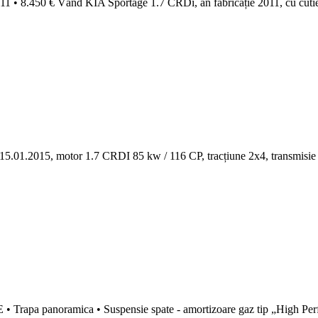
 • 8.450 € Vând KIA Sportage 1.7 CRDi, an fabricație 2011, cu cutie 
15.01.2015, motor 1.7 CRDI 85 kw / 116 CP, tracțiune 2x4, transmisie m
apa panoramica • Suspensie spate - amortizoare gaz tip „High Perf