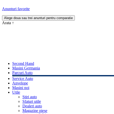
Anunturi favorite
Arata
↑
Second Hand
Masini Germania
Parcuri Auto
Service Auto
Anvelope
Masini noi
Utile
Stiri auto
Sfaturi utile
Dealeri auto
Magazine piese