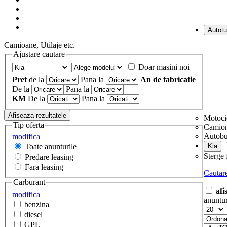
Camioane, Utilaje etc.
Ajustare cautare
Doar masini noi
Pret
de la
Pana la
An de fabricatie
De la
Pana la
KM
De la
Pana la
Motoci
Tip oferta
Camio
Autob
modifica
Toate anunturile
Sterge f
Predare leasing
Fara leasing
Cautar
Carburant
afi
modifica
anuntur
benzina
diesel
GPL