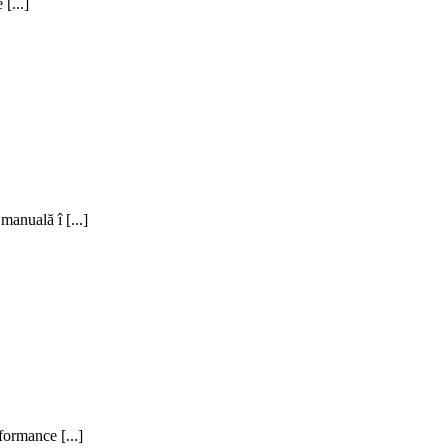
[...]
anuală î [...]
ormance [...]