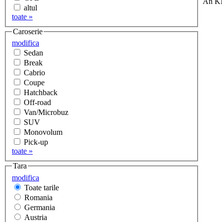
An
K
altul
toate »
Caroserie
modifica
Sedan
Break
Cabrio
Coupe
Hatchback
Off-road
Van/Microbuz
SUV
Monovolum
Pick-up
toate »
Tara
modifica
Toate tarile
Romania
Germania
Austria