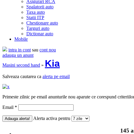
Asigurari RCA
Spalatorii auto
Taxa auto
Statii ITP
Chestionare auto
Targuri auto
Dictionar auto
Mobile
intra in cont
sau
cont nou
adauga un anunt
Kia
Masini second hand
»
Salveaza cautarea ca
alerta pe email
Primeste zilnic pe email anunturile nou aparute ce corespund criteriilo
Email *
Alerta activa pentru
145 a