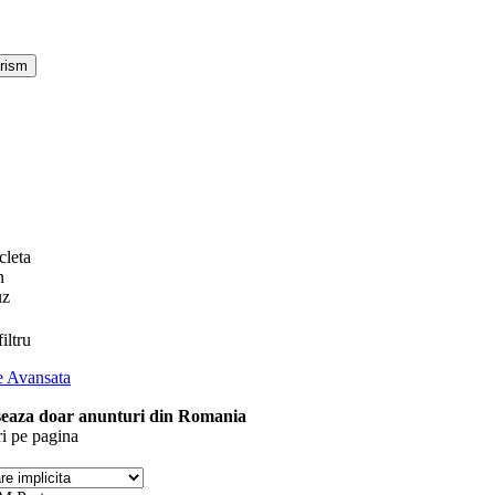
cleta
n
uz
iltru
e Avansata
seaza doar anunturi din Romania
i pe pagina