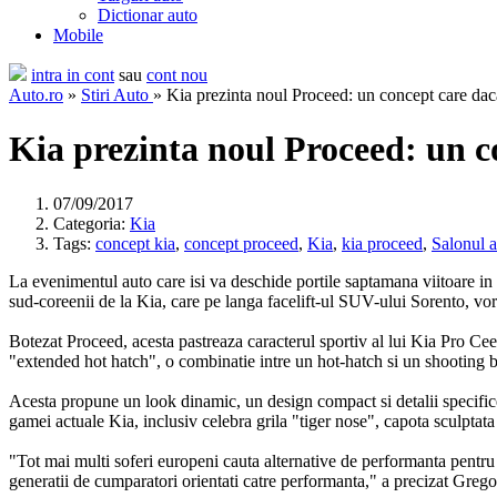
Dictionar auto
Mobile
intra in cont
sau
cont nou
Auto.ro
»
Stiri Auto
» Kia prezinta noul Proceed: un concept care daca
Kia prezinta noul Proceed: un co
07/09/2017
Categoria:
Kia
Tags:
concept kia
,
concept proceed
,
Kia
,
kia proceed
,
Salonul a
La evenimentul auto care isi va deschide portile saptamana viitoare i
sud-coreenii de la Kia, care pe langa facelift-ul SUV-ului Sorento, vo
Botezat Proceed, acesta pastreaza caracterul sportiv al lui Kia Pro Cee'
"extended hot hatch", o combinatie intre un hot-hatch si un shooting 
Acesta propune un look dinamic, un design compact si detalii specific
gamei actuale Kia, inclusiv celebra grila "tiger nose", capota sculptat
"Tot mai multi soferi europeni cauta alternative de performanta pentru 
generatii de cumparatori orientati catre performanta," a precizat Gre