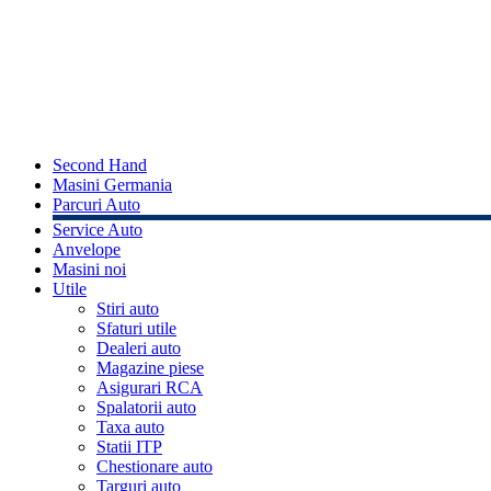
Second Hand
Masini Germania
Parcuri Auto
Service Auto
Anvelope
Masini noi
Utile
Stiri auto
Sfaturi utile
Dealeri auto
Magazine piese
Asigurari RCA
Spalatorii auto
Taxa auto
Statii ITP
Chestionare auto
Targuri auto