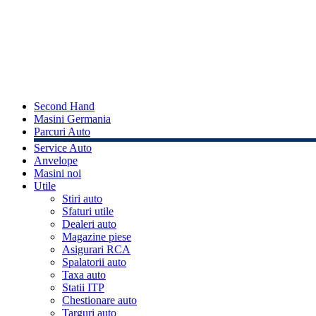
Second Hand
Masini Germania
Parcuri Auto
Service Auto
Anvelope
Masini noi
Utile
Stiri auto
Sfaturi utile
Dealeri auto
Magazine piese
Asigurari RCA
Spalatorii auto
Taxa auto
Statii ITP
Chestionare auto
Targuri auto