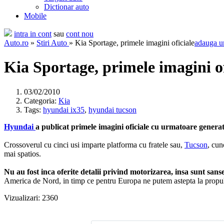
Dictionar auto
Mobile
intra in cont
sau
cont nou
Auto.ro
»
Stiri Auto
» Kia Sportage, primele imagini oficiale
adauga u
Kia Sportage, primele imagini of
03/02/2010
Categoria:
Kia
Tags:
hyundai ix35
,
hyundai tucson
Hyundai
a publicat primele imagini oficiale cu urmatoare genera
Crossoverul cu cinci usi imparte platforma cu fratele sau,
Tucson
, cun
mai spatios.
Nu au fost inca oferite detalii privind motorizarea, insa sunt sanse
America de Nord, in timp ce pentru Europa ne putem astepta la propulsoar
Vizualizari: 2360