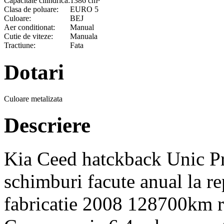
Capacitate cilindrica:
1386 cm³
Clasa de poluare:
EURO 5
Culoare:
BEJ
Aer conditionat:
Manual
Cutie de viteze:
Manuala
Tractiune:
Fata
Dotari
Culoare metalizata
Descriere
Kia Ceed hatckback Unic Pro
schimburi facute anual la 
fabricatie 2008 128700km r