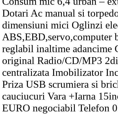
Consum mic 6,4 urban – ext
Dotari Ac manual si torpedo
dimensiuni mici Oglinzi elec
ABS,EBD,servo,computer bo
reglabil inaltime adancime
original Radio/CD/MP3 2din
centralizata Imobilizator In
Priza USB scrumiera si brich
cauciucuri Vara +Iarna 15i
EURO negociabil Telefon 