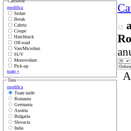
Caroserie
Ca
modifica
Sedan
Break
Cabrio
Coupe
Ro
Hatchback
Off-road
an
Van/Microbuz
SUV
Monovolum
Pick-up
toate »
A
Tara
modifica
Toate tarile
Romania
Germania
Austria
Bulgaria
Slovacia
Italia