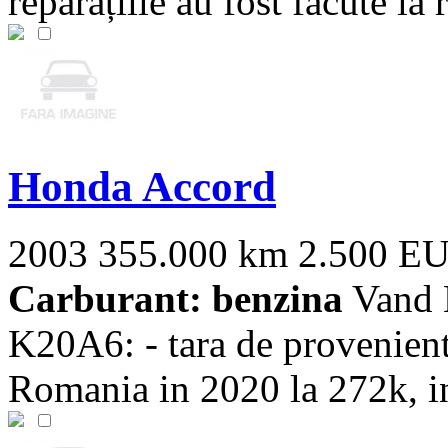
reparațiile au fost făcute la 
Honda Accord
2003
355.000 km
2.500 E
Carburant: benzina
Vand 
K20A6: - tara de provenient
Romania in 2020 la 272k, in