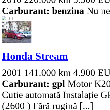
Carburant: benzina
Nu nec
Honda Stream
2001
141.000 km
4.900 E
Carburant: gpl
Motor K20A
Cutie automată Instalație 
(2600 ) Fără rugină [...]