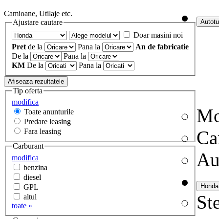
Camioane, Utilaje etc.
Ajustare cautare
Doar masini noi
Pret
de la
Pana la
An de fabricatie
De la
Pana la
KM
De la
Pana la
Tip oferta
modifica
Mo
Toate anunturile
Predare leasing
Fara leasing
Ca
Carburant
Au
modifica
benzina
diesel
GPL
Ste
altul
toate »