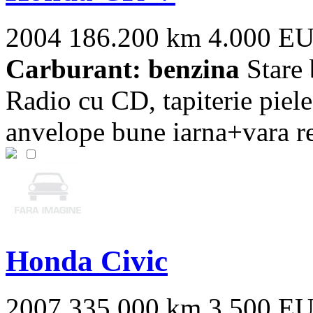
2004
186.200 km
4.000 E
Carburant: benzina
Stare 
Radio cu CD, tapiterie piele
anvelope bune iarna+vara re
Honda Civic
2007
335.000 km
3.500 E