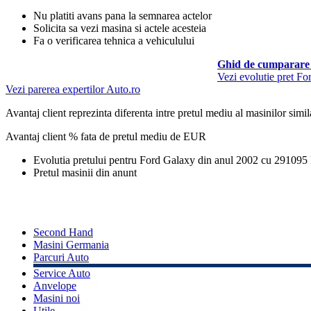
Nu platiti avans pana la semnarea actelor
Solicita sa vezi masina si actele acesteia
Fa o verificarea tehnica a vehiculului
Ghid de cumparare 
Vezi evolutie pret F
Vezi parerea expertilor Auto.ro
Avantaj client reprezinta diferenta intre pretul mediu al masinilor simila
Avantaj client % fata de pretul mediu de
EUR
Evolutia pretului pentru Ford Galaxy din anul 2002 cu 291095
Pretul masinii din anunt
Second Hand
Masini Germania
Parcuri Auto
Service Auto
Anvelope
Masini noi
Utile