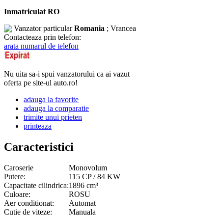
Inmatriculat RO
Vanzator particular
Romania
; Vrancea
Contacteaza prin telefon:
arata numarul de telefon
Nu uita sa-i spui vanzatorului ca ai vazut
oferta pe site-ul auto.ro!
adauga la favorite
adauga la comparatie
trimite unui prieten
printeaza
Caracteristici
Caroserie
Monovolum
Putere:
115 CP / 84 KW
Capacitate cilindrica:
1896 cm³
Culoare:
ROSU
Aer conditionat:
Automat
Cutie de viteze:
Manuala