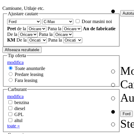
Camioane, Utilaje etc.
Ajustare cautare
Doar masini noi
Pret
de la
Pana la
An de fabricatie
De la
Pana la
KM
De la
Pana la
Tip oferta
modifica
Mo
Toate anunturile
Predare leasing
Fara leasing
Ca
Carburant
Au
modifica
benzina
diesel
GPL
Ste
altul
toate »