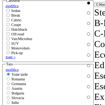
Caroserie
modifica
Ste
Sedan
Break
B
Cabrio
Coupe
Hatchback
C-
Off-road
Van/Microbuz
Co
SUV
Monovolum
Ec
Pick-up
toate »
Ed
Tara
modifica
Es
Toate tarile
Romania
Es
Germania
Austria
Bulgaria
Ex
Slovacia
Italia