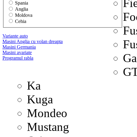
Fi
Spania
Anglia
Fo
Moldova
Cehia
Fu
Variante auto
Fu
Masini Anglia cu volan dreapta
Masini Germania
Masini avariate
Ga
Programul rabla
G
Ka
Kuga
Mondeo
Mustang