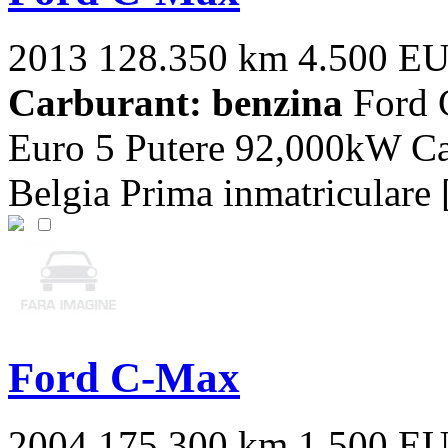
2013
128.350 km
4.500 E
Carburant: benzina
Ford 
Euro 5 Putere 92,000kW Ca
Belgia Prima inmatriculare [
Ford C-Max
2004
175.300 km
1.500 E