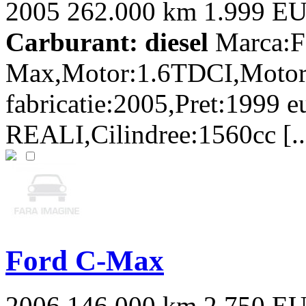
2005
262.000 km
1.999 E
Carburant: diesel
Marca:F
Max,Motor:1.6TDCI,Motori
fabricatie:2005,Pret:1999 
REALI,Cilindree:1560cc [..
Ford C-Max
2006
146.000 km
2.750 E