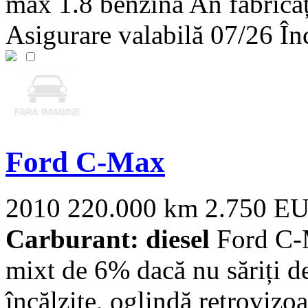
max 1.8 benzină An fabrica
Asigurare valabilă 07/26 Înc
Ford C-Max
2010
220.000 km
2.750 E
Carburant: diesel
Ford C-
mixt de 6% dacă nu săriți d
încălzite, oglindă retrovizoar