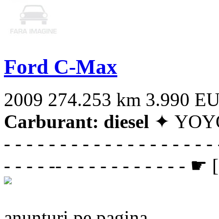
Ford C-Max
2009
274.253 km
3.990 E
Carburant: diesel
✦ YOYO-C
- - - - - - - - - - - - - - - - - - - 
- - - - -- - - - - - - - - - - - ☛ [
anunturi pe pagina