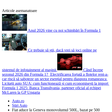
Articole asemanatoare
Anul 2026 vine cu noi schimbări în Formula 1
Ce trebuie să știi, dacă vrei să joci online pe
sistemul de infotainment al mașinii
Când începe
sezonul 2026 din Formula 1?
Electrificarea forțată a flotelor rent-a-
car riscă să saboteze un sector esențial pentru diaspora romaneasca
Licitații auto SUA: cum funcționează și cum economisești la import
Formula 1 2025: Banca Transilvania, partener oficial al echipei
McLaren la GP Ungaria
Auto.ro
Stiri Auto
Fiat aduce la Geneva monovolumul 500L, bazat pe 500