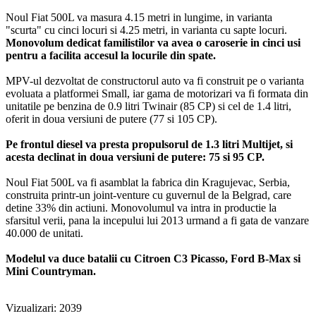
Noul Fiat 500L va masura 4.15 metri in lungime, in varianta
"scurta" cu cinci locuri si 4.25 metri, in varianta cu sapte locuri.
Monovolum dedicat familistilor va avea o caroserie in cinci usi
pentru a facilita accesul la locurile din spate.
MPV-ul dezvoltat de constructorul auto va fi construit pe o varianta
evoluata a platformei Small, iar gama de motorizari va fi formata din
unitatile pe benzina de 0.9 litri Twinair (85 CP) si cel de 1.4 litri,
oferit in doua versiuni de putere (77 si 105 CP).
Pe frontul diesel va presta propulsorul de 1.3 litri Multijet, si
acesta declinat in doua versiuni de putere: 75 si 95 CP.
Noul Fiat 500L va fi asamblat la fabrica din Kragujevac, Serbia,
construita printr-un joint-venture cu guvernul de la Belgrad, care
detine 33% din actiuni. Monovolumul va intra in productie la
sfarsitul verii, pana la incepului lui 2013 urmand a fi gata de vanzare
40.000 de unitati.
Modelul va duce batalii cu Citroen C3 Picasso, Ford B-Max si
Mini Countryman.
Vizualizari: 2039