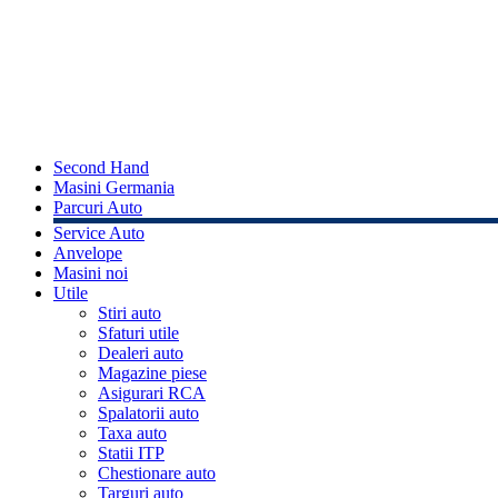
Second Hand
Masini Germania
Parcuri Auto
Service Auto
Anvelope
Masini noi
Utile
Stiri auto
Sfaturi utile
Dealeri auto
Magazine piese
Asigurari RCA
Spalatorii auto
Taxa auto
Statii ITP
Chestionare auto
Targuri auto