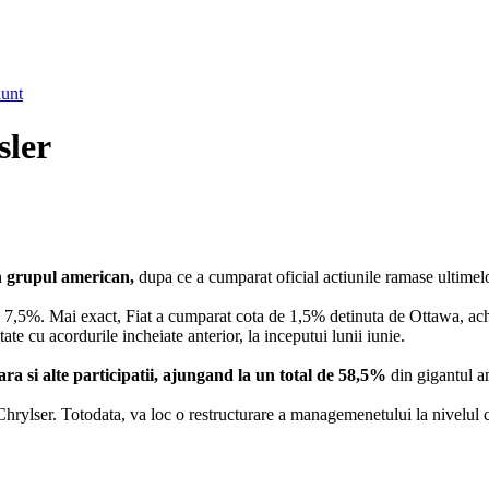
nunt
sler
n grupul american,
dupa ce a cumparat oficial actiunile ramase ultime
ie de 7,5%. Mai exact, Fiat a cumparat cota de 1,5% detinuta de Ottawa, 
e cu acordurile incheiate anterior, la inceputui lunii iunie.
ra si alte participatii, ajungand la un total de 58,5%
din gigantul a
hrylser. Totodata, va loc o restructurare a managemenetului la nivelul ce