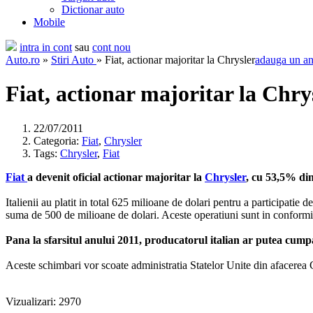
Dictionar auto
Mobile
intra in cont
sau
cont nou
Auto.ro
»
Stiri Auto
» Fiat, actionar majoritar la Chrysler
adauga un a
Fiat, actionar majoritar la Chry
22/07/2011
Categoria:
Fiat
,
Chrysler
Tags:
Chrysler
,
Fiat
Fiat
a devenit oficial actionar majoritar la
Chrysler
, cu 53,5% di
Italienii au platit in total 625 milioane de dolari pentru a participat
suma de 500 de milioane de dolari. Aceste operatiuni sunt in conformitat
Pana la sfarsitul anului 2011, producatorul italian ar putea cumpa
Aceste schimbari vor scoate administratia Statelor Unite din afacerea C
Vizualizari: 2970