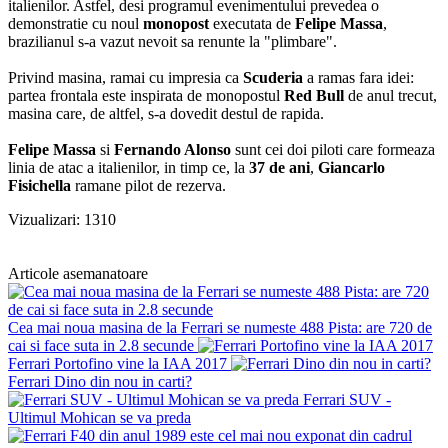
italienilor. Astfel, desi programul evenimentului prevedea o
demonstratie cu noul
monopost
executata de
Felipe Massa
,
brazilianul s-a vazut nevoit sa renunte la "plimbare".
Privind masina, ramai cu impresia ca
Scuderia
a ramas fara idei:
partea frontala este inspirata de monopostul
Red Bull
de anul trecut,
masina care, de altfel, s-a dovedit destul de rapida.
Felipe Massa
si
Fernando Alonso
sunt cei doi piloti care formeaza
linia de atac a italienilor, in timp ce, la
37 de ani
,
Giancarlo
Fisichella
ramane pilot de rezerva.
Vizualizari: 1310
Articole asemanatoare
Cea mai noua masina de la Ferrari se numeste 488 Pista: are 720 de
cai si face suta in 2.8 secunde
Ferrari Portofino vine la IAA 2017
Ferrari Dino din nou in carti?
Ferrari SUV -
Ultimul Mohican se va preda