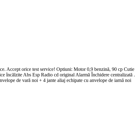
ice. Accept orice test service! Optiuni: Motor 0,9 benzină, 90 cp Cutie
ce încălzite Abs Esp Radio cd original Alarmă Închidere centralizată .
u anvelope de vară noi + 4 jante aliaj echipate cu anvelope de iarnă noi