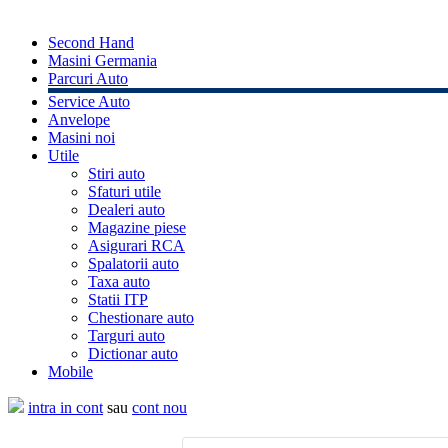
Second Hand
Masini Germania
Parcuri Auto
Service Auto
Anvelope
Masini noi
Utile
Stiri auto
Sfaturi utile
Dealeri auto
Magazine piese
Asigurari RCA
Spalatorii auto
Taxa auto
Statii ITP
Chestionare auto
Targuri auto
Dictionar auto
Mobile
intra in cont
sau
cont nou