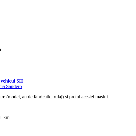
a
vehicul SH
acia Sandero
re (model, an de fabricatie, rulaj) si pretul acestei masini.
11 km