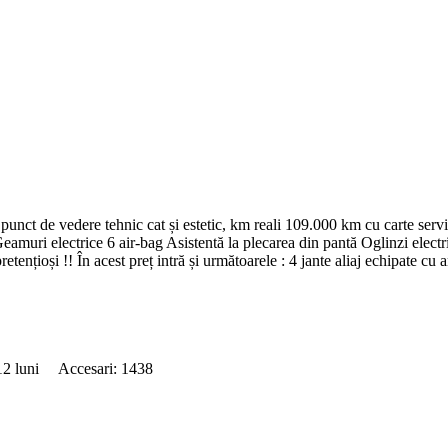
punct de vedere tehnic cat și estetic, km reali 109.000 km cu carte serv
uri electrice 6 air-bag Asistentă la plecarea din pantă Oglinzi electri
retențioși !! În acest preț intră și următoarele : 4 jante aliaj echipate c
 12 luni Accesari: 1438