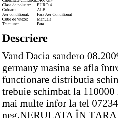
Capacitate cilindrica:
1400 cm³
Clasa de poluare:
EURO 4
Culoare:
ALB
Aer conditionat:
Fara Aer Conditionat
Cutie de viteze:
Manuala
Tractiune:
Fata
Descriere
Vand Dacia sandero 08.2009
germany masina se afla întro
functionare distributia sch
trebuie schimbat la 110000 m
mai multe infor la tel 0723
neg.NERULATA ÎN ȚARA cer 