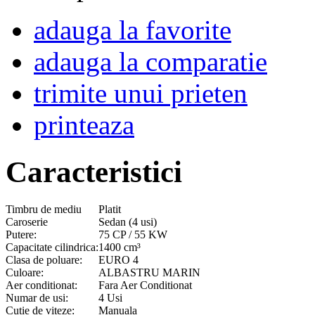
adauga la favorite
adauga la comparatie
trimite unui prieten
printeaza
Caracteristici
Timbru de mediu
Platit
Caroserie
Sedan (4 usi)
Putere:
75 CP / 55 KW
Capacitate cilindrica:
1400 cm³
Clasa de poluare:
EURO 4
Culoare:
ALBASTRU MARIN
Aer conditionat:
Fara Aer Conditionat
Numar de usi:
4 Usi
Cutie de viteze:
Manuala