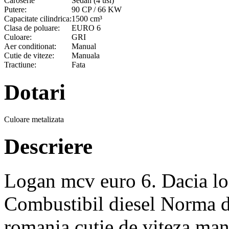
Caroserie
Sedan (4 usi)
Putere:
90 CP / 66 KW
Capacitate cilindrica:
1500 cm³
Clasa de poluare:
EURO 6
Culoare:
GRI
Aer conditionat:
Manual
Cutie de viteze:
Manuala
Tractiune:
Fata
Dotari
Culoare metalizata
Descriere
Logan mcv euro 6. Dacia l
Combustibil diesel Norma de
romania cutie de viteza man