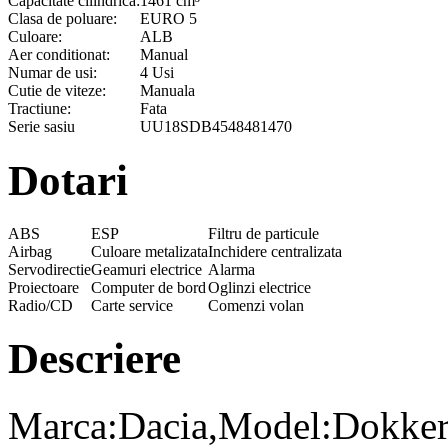
Capacitate cilindrica:
1461 cm³
Clasa de poluare:
EURO 5
Culoare:
ALB
Aer conditionat:
Manual
Numar de usi:
4 Usi
Cutie de viteze:
Manuala
Tractiune:
Fata
Serie sasiu
UU18SDB4548481470
Dotari
ABS
ESP
Filtru de particule
Airbag
Culoare metalizata
Inchidere centralizata
Servodirectie
Geamuri electrice
Alarma
Proiectoare
Computer de bord
Oglinzi electrice
Radio/CD
Carte service
Comenzi volan
Descriere
Marca:Dacia,Model:Dokker