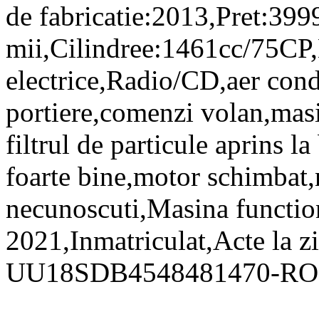
de fabricatie:2013,Pret:39
mii,Cilindree:1461cc/75CP,
electrice,Radio/CD,aer cond
portiere,comenzi volan,masi
filtrul de particule aprins 
foarte bine,motor schimbat
necunoscuti,Masina function
2021,Inmatriculat,Acte la zi
UU18SDB4548481470-R