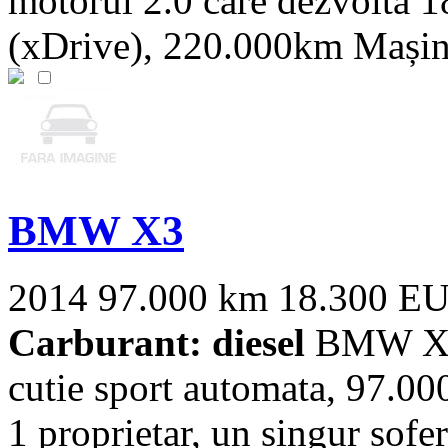
motorul 2.0 care dezvoltă 1
(xDrive), 220.000km Mașina 
BMW X3
2014
97.000 km
18.300 E
Carburant: diesel
BMW X3x
cutie sport automata, 97.00
1 proprietar, un singur sofer.