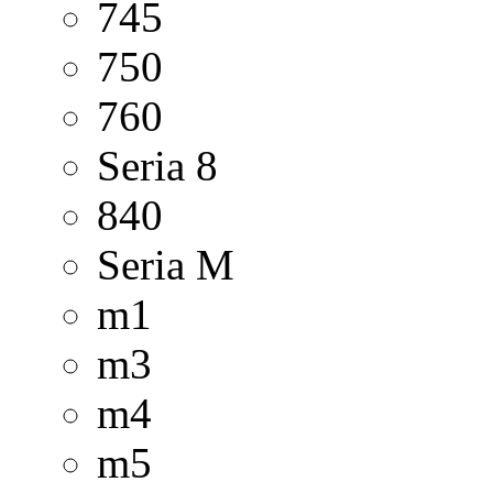
745
750
760
Seria 8
840
Seria M
m1
m3
m4
m5