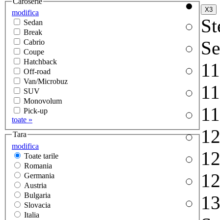
Caroserie
modifica
St
Sedan
Break
Se
Cabrio
Coupe
Hatchback
1
Off-road
Van/Microbuz
1
SUV
Monovolum
1
Pick-up
toate »
1
Tara
modifica
1
Toate tarile
Romania
1
Germania
Austria
Bulgaria
1
Slovacia
Italia