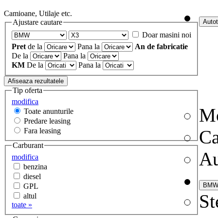
Camioane, Utilaje etc.
Ajustare cautare
Doar masini noi
Pret
de la
Pana la
An de fabricatie
De la
Pana la
KM
De la
Pana la
Tip oferta
modifica
Mo
Toate anunturile
Predare leasing
Fara leasing
C
Carburant
Au
modifica
benzina
diesel
GPL
St
altul
toate »