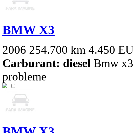
BMW X3
2006
254.700 km
4.450 E
Carburant: diesel
Bmw x3 t
probleme
BMW X3