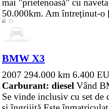
mai "prietenoasă" cu naveta,
50.000km. Am întreținut-o [
BMW X3
2007
294.000 km
6.400 E
Carburant: diesel
Vând BM
Se vinde inclusiv cu set de
și îngrijită Este înmatriculat 