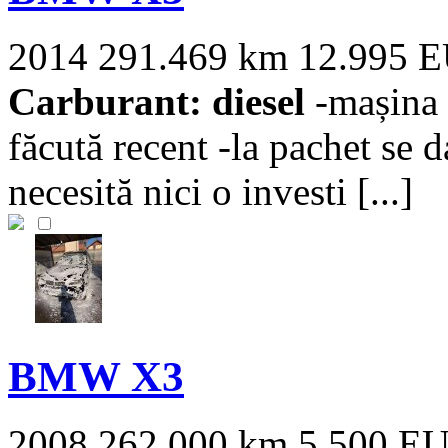
2014
291.469 km
12.995 
Carburant: diesel
-mașina 
făcută recent -la pachet se 
necesită nici o investi [...]
BMW X3
2008
262.000 km
5.500 E