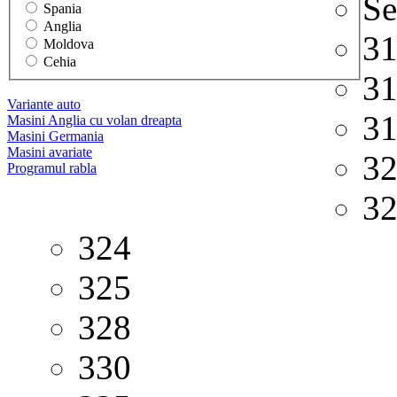
Se
Spania
Anglia
3
Moldova
Cehia
3
Variante auto
3
Masini Anglia cu volan dreapta
Masini Germania
Masini avariate
3
Programul rabla
3
324
325
328
330