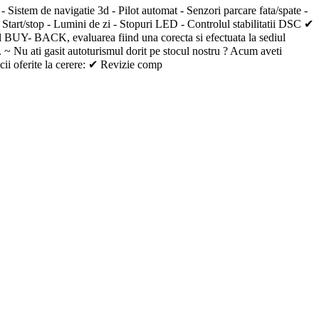
tem de navigatie 3d - Pilot automat - Senzori parcare fata/spate -
- Start/stop - Lumini de zi - Stopuri LED - Controlul stabilitatii DSC ✔
mul BUY- BACK, evaluarea fiind una corecta si efectuata la sediul
i. ~ Nu ati gasit autoturismul dorit pe stocul nostru ? Acum aveti
ferite la cerere: ✔ Revizie comp