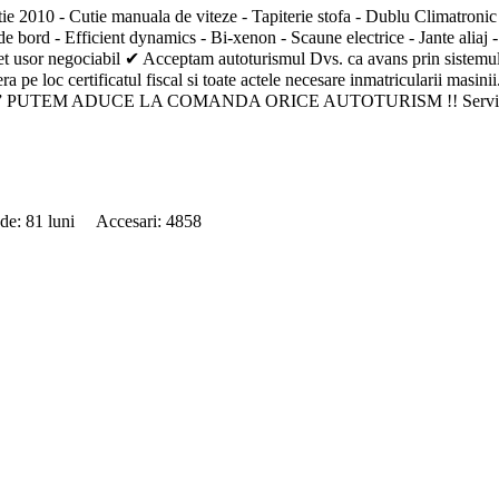
 Cutie manuala de viteze - Tapiterie stofa - Dublu Climatronic - Sis
e bord - Efficient dynamics - Bi-xenon - Scaune electrice - Jante aliaj 
✔ Pret usor negociabil ✔ Acceptam autoturismul Dvs. ca avans prin siste
pe loc certificatul fiscal si toate actele necesare inmatricularii masini
-Order ” PUTEM ADUCE LA COMANDA ORICE AUTOTURISM !! Servicii o
 de: 81 luni Accesari: 4858