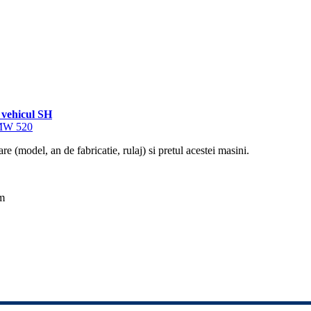
vehicul SH
BMW 520
re (model, an de fabricatie, rulaj) si pretul acestei masini.
km