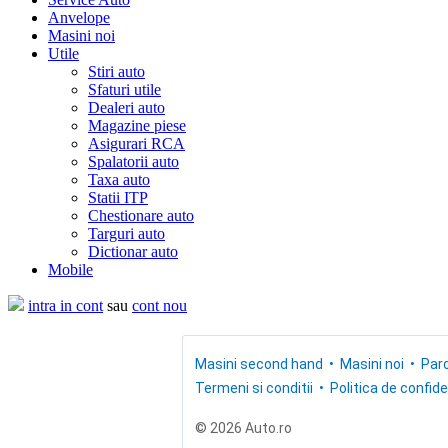
Anvelope
Masini noi
Utile
Stiri auto
Sfaturi utile
Dealeri auto
Magazine piese
Asigurari RCA
Spalatorii auto
Taxa auto
Statii ITP
Chestionare auto
Targuri auto
Dictionar auto
Mobile
intra in cont
sau
cont nou
Masini second hand
Masini noi
Parc
Termeni si conditii
Politica de confide
© 2026 Auto.ro