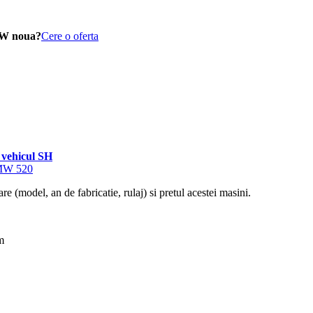
MW noua?
Cere o oferta
vehicul SH
BMW 520
re (model, an de fabricatie, rulaj) si pretul acestei masini.
m