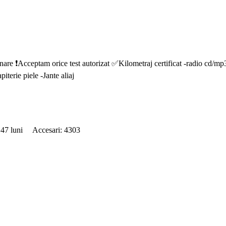
anare ❗️Acceptam orice test autorizat ✅Kilometraj certificat -radio cd/m
iterie piele -Jante aliaj
: 47 luni Accesari: 4303