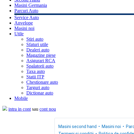
Masini Germania
Parcuri Auto
Service Auto
Anvelope
Masini noi
Utile
Stiri auto
Sfaturi utile
Dealeri auto
Magazine piese
Asigurari RCA
Spalatorii auto
Taxa auto
Statii ITP
Chestionare auto
Targuri auto
Dictionar auto
Mobile
intra in cont
sau
cont nou
Masini second hand
Masini noi
Parc
Termeni si conditii
Politica de confide