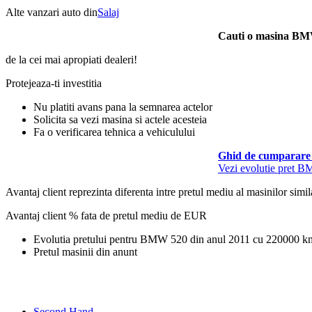
Alte vanzari auto din
Salaj
Cauti o masina B
de la cei mai apropiati dealeri!
Protejeaza-ti investitia
Nu platiti avans pana la semnarea actelor
Solicita sa vezi masina si actele acesteia
Fa o verificarea tehnica a vehiculului
Ghid de cumparare 
Vezi evolutie pret 
Avantaj client reprezinta diferenta intre pretul mediu al masinilor simila
Avantaj client % fata de pretul mediu de
EUR
Evolutia pretului pentru BMW 520 din anul 2011 cu 220000 k
Pretul masinii din anunt
Second Hand