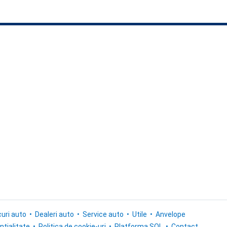
uri auto
Dealeri auto
Service auto
Utile
Anvelope
ntialitate
Politica de cookie-uri
Platforma SOL
Contact