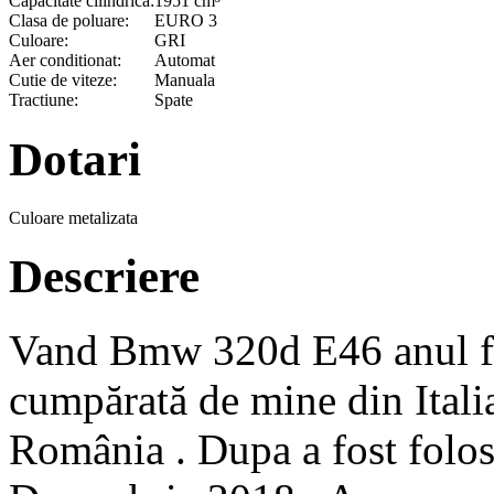
Capacitate cilindrica:
1951 cm³
Clasa de poluare:
EURO 3
Culoare:
GRI
Aer conditionat:
Automat
Cutie de viteze:
Manuala
Tractiune:
Spate
Dotari
Culoare metalizata
Descriere
Vand Bmw 320d E46 anul fab
cumpărată de mine din Italia
România . Dupa a fost folosi