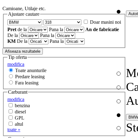
Camioane, Utilaje etc.
Ajustare cautare
Doar masini noi
Pret
de la
Pana la
An de fabricatie
De la
Pana la
KM
De la
Pana la
Tip oferta
modifica
Mo
Toate anunturile
Predare leasing
Fara leasing
C
Carburant
Au
modifica
benzina
diesel
GPL
St
altul
toate »