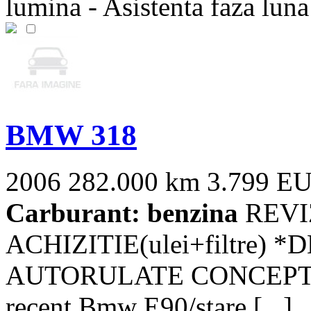
lumina - Asistenta faza luna 
BMW 318
2006
282.000 km
3.799 E
Carburant: benzina
REVI
ACHIZITIE(ulei+filtre
AUTORULATE CONCEPT,ofe
recent Bmw E90/stare [...]