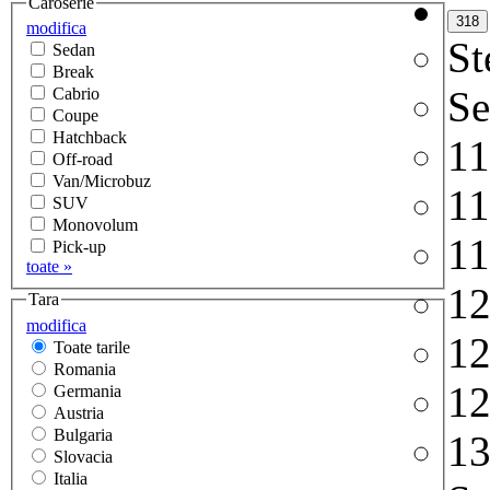
Caroserie
modifica
St
Sedan
Break
Se
Cabrio
Coupe
Hatchback
1
Off-road
Van/Microbuz
1
SUV
Monovolum
1
Pick-up
toate »
1
Tara
modifica
1
Toate tarile
Romania
1
Germania
Austria
Bulgaria
1
Slovacia
Italia