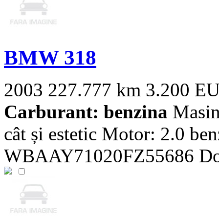
BMW 318
2003
227.777 km
3.200 E
Carburant: benzina
Masina
cât și estetic Motor: 2.0 b
WBAAY71020FZ55686 Dotri: