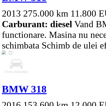
2013
275.000 km
11.800 
Carburant: diesel
Vand BMW
functionare. Masina nu neces
schimbata Schimb de ulei efe
BMW 318
2016
153.600 km
12.000 