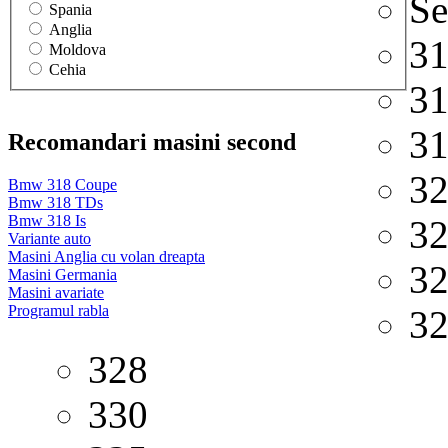
Se
Spania
Anglia
3
Moldova
Cehia
3
3
Recomandari masini second
3
Bmw 318 Coupe
Bmw 318 TDs
Bmw 318 Is
3
Variante auto
Masini Anglia cu volan dreapta
3
Masini Germania
Masini avariate
Programul rabla
3
328
330