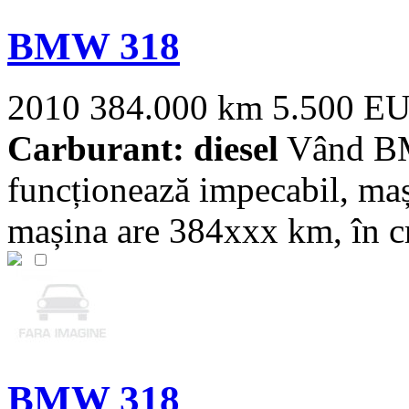
BMW 318
2010
384.000 km
5.500 E
Carburant: diesel
Vând BM
funcționează impecabil, maș
mașina are 384xxx km, în cre
BMW 318