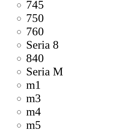
745
750
760
Seria 8
840
Seria M
m1
m3
m4
m5