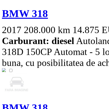
BMW 318
2017
208.000 km
14.875 
Carburant: diesel
Autolan
318D 150CP Automat - 5 locu
buna, cu posibilitatea de achi
BMW 318