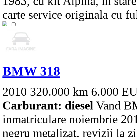
1983, cu kit Alpina, în star
carte service originala cu full
BMW 318
2010
320.000 km
6.000 E
Carburant: diesel
Vand BMW
inmatriculare noiembrie 2010
negru metalizat, revizii la zi,