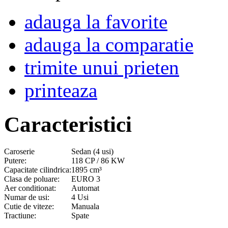
adauga la favorite
adauga la comparatie
trimite unui prieten
printeaza
Caracteristici
Caroserie
Sedan (4 usi)
Putere:
118 CP / 86 KW
Capacitate cilindrica:
1895 cm³
Clasa de poluare:
EURO 3
Aer conditionat:
Automat
Numar de usi:
4 Usi
Cutie de viteze:
Manuala
Tractiune:
Spate