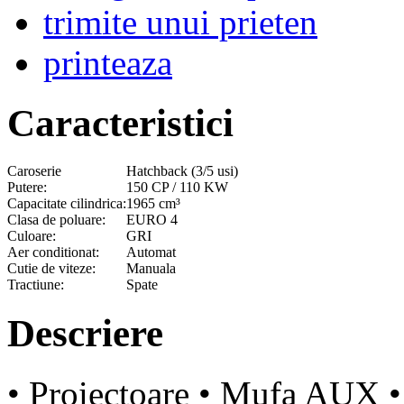
trimite unui prieten
printeaza
Caracteristici
Caroserie
Hatchback (3/5 usi)
Putere:
150 CP / 110 KW
Capacitate cilindrica:
1965 cm³
Clasa de poluare:
EURO 4
Culoare:
GRI
Aer conditionat:
Automat
Cutie de viteze:
Manuala
Tractiune:
Spate
Descriere
• Proiectoare • Mufa AUX 