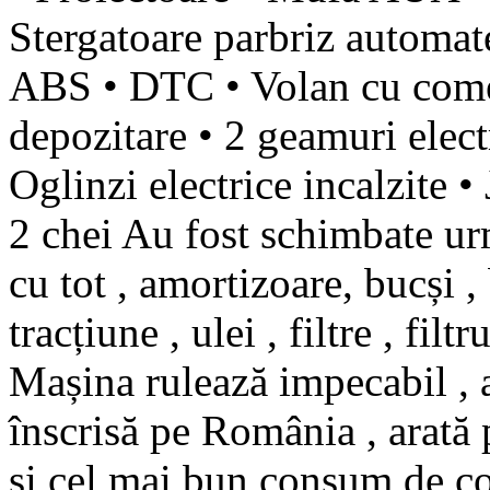
Stergatoare parbriz automate
ABS • DTC • Volan cu comen
depozitare • 2 geamuri electr
Oglinzi electrice incalzite 
2 chei Au fost schimbate ur
cu tot , amortizoare, bucși , 
tracțiune , ulei , filtre , fil
Mașina rulează impecabil , a
înscrisă pe România , arată 
și cel mai bun consum de 