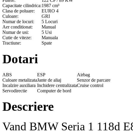
Putere:
122 CP / 89 KW
Capacitate cilindrica:
1987 cm³
Clasa de poluare:
EURO 4
Culoare:
GRI
Numar de locuri:
5 Locuri
Aer conditionat:
Manual
Numar de usi:
5 Usi
Cutie de viteze:
Manuala
Tractiune:
Spate
Dotari
ABS
ESP
Airbag
Culoare metalizata
Jante de aliaj
Senzor de parcare
Incalzire auxiliara
Inchidere centralizata
Cruise control
Servodirectie
Computer de bord
Descriere
Vand BMW Seria 1 118d E8