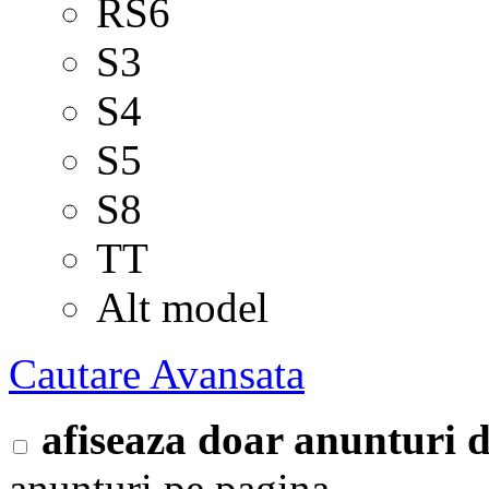
RS6
S3
S4
S5
S8
TT
Alt model
Cautare Avansata
afiseaza doar anunturi
anunturi pe pagina