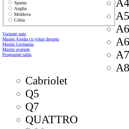
A4
Spania
Anglia
A
Moldova
Cehia
A
Variante auto
A6
Masini Anglia cu volan dreapta
Masini Germania
Masini avariate
A
Programul rabla
A
Cabriolet
Q5
Q7
QUATTRO