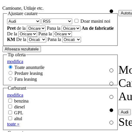
Camioane, Utilaje etc.
Ajustare cautare
Doar masini noi
Pret
de la
Pana la
An de fabricatie
De la
Pana la
KM
De la
Pana la
Tip oferta
modifica
Mo
Toate anunturile
Predare leasing
Fara leasing
Ca
Carburant
Au
modifica
benzina
diesel
GPL
Ste
altul
toate »