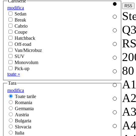
Caroserie
modifica
Ste
Sedan
Break
Q
Cabrio
Coupe
Hatchback
RS
Off-road
Van/Microbuz
20
SUV
Monovolum
80
Pick-up
toate »
A
Tara
modifica
A
Toate tarile
Romania
A
Germania
Austria
Bulgaria
A
Slovacia
Italia