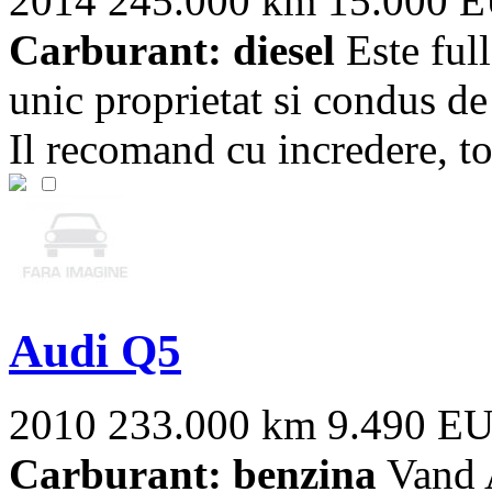
2014
245.000 km
15.000 
Carburant: diesel
Este ful
unic proprietat si condus de
Il recomand cu incredere, toa
Audi Q5
2010
233.000 km
9.490 E
Carburant: benzina
Vand A