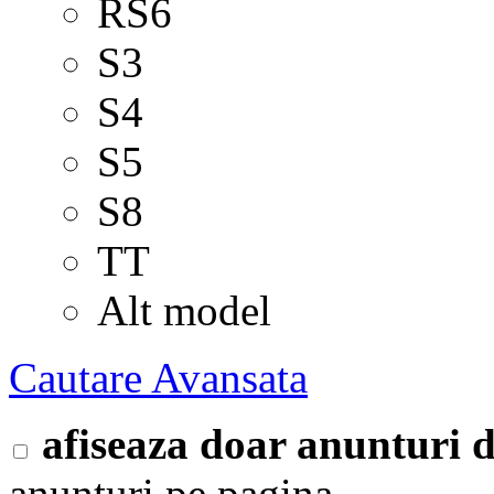
RS6
S3
S4
S5
S8
TT
Alt model
Cautare Avansata
afiseaza doar anunturi
anunturi pe pagina