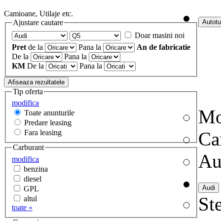
Camioane, Utilaje etc.
Ajustare cautare
Doar masini noi
Pret
de la
Pana la
An de fabricatie
De la
Pana la
KM
De la
Pana la
Tip oferta
modifica
Mo
Toate anunturile
Predare leasing
Fara leasing
Ca
Carburant
Au
modifica
benzina
diesel
GPL
Ste
altul
toate »