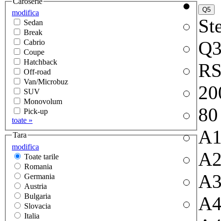
Caroserie
modifica
Ste
Sedan
Break
Q
Cabrio
Coupe
Hatchback
RS
Off-road
Van/Microbuz
20
SUV
Monovolum
80
Pick-up
toate »
A
Tara
modifica
A
Toate tarile
Romania
A
Germania
Austria
Bulgaria
A
Slovacia
Italia