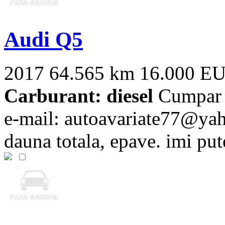
Audi Q5
2017
64.565 km
16.000 E
Carburant: diesel
Cumpar a
e-mail:
autoavariate77@ya
dauna totala, epave. imi putet