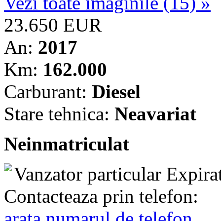
Vezi toate imaginile (15) »
23.650 EUR
An:
2017
Km:
162.000
Carburant:
Diesel
Stare tehnica:
Neavariat
Neinmatriculat
Vanzator particular
Expira
Contacteaza prin telefon:
arata numarul de telefon