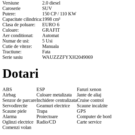
Versiune
2.0 diesel
Caroserie
SUV
Putere:
150 CP / 110 KW
Capacitate cilindrica:
1998 cm³
Clasa de poluare:
EURO 6
Culoare:
GRAFIT
Aer conditionat:
Automat
Numar de usi:
5 Usi
Cutie de viteze:
Manuala
Tractiune:
Fata
Serie sasiu
WAUZZZFYXH2049069
Dotari
ABS
ESP
Faruri xenon
Airbag
Culoare metalizata
Jante de aliaj
Senzor de parcare
Inchidere centralizata
Cruise control
Servodirectie
Geamuri electrice
Scaune incalzite
Scaune piele
Trapa
GPS
Alarma
Proiectoare
Computer de bord
Oglinzi electrice
Radio/CD
Carte service
Comenzi volan