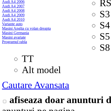
RS
Audi A4 2006
Audi A4 2007
Audi A4 2008
S3
Audi A4 2009
Audi A4 2010
S4
Variante auto
Masini Anglia cu volan dreapta
Masini Germania
S5
Masini avariate
Programul rabla
S8
TT
Alt model
Cautare Avansata
afiseaza doar anunturi
anunturi pe pagina