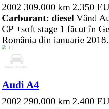
2002
309.000 km
2.350 E
Carburant: diesel
Vând Aud
CP +soft stage 1 făcut în G
România din ianuarie 2018.N
Audi A4
2002
290.000 km
2.400 E