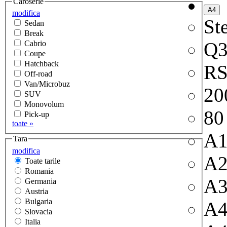
Caroserie
modifica
Ste
Sedan
Break
Q
Cabrio
Coupe
Hatchback
RS
Off-road
Van/Microbuz
20
SUV
Monovolum
80
Pick-up
toate »
A
Tara
modifica
A
Toate tarile
Romania
A
Germania
Austria
Bulgaria
A
Slovacia
Italia