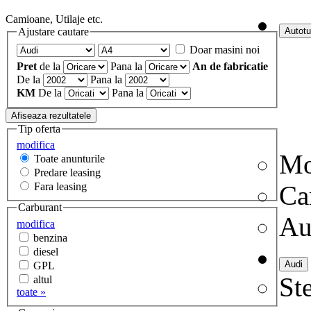
Camioane, Utilaje etc.
Ajustare cautare
Doar masini noi
Pret
de la
Pana la
An de fabricatie
De la
Pana la
KM
De la
Pana la
Tip oferta
modifica
Mo
Toate anunturile
Predare leasing
Fara leasing
Ca
Carburant
Au
modifica
benzina
diesel
GPL
Ste
altul
toate »