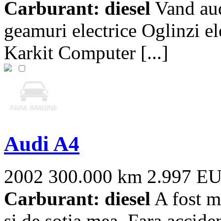
Carburant: diesel
Vand aud
geamuri electrice Oglinzi el
Karkit Computer [...]
Audi A4
2002
300.000 km
2.997 E
Carburant: diesel
A fost m
si de sotia mea. Fara accide