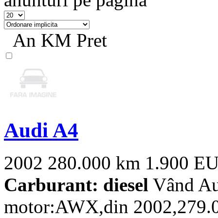
An
KM
Pret
Audi A4
2002
280.000 km
1.900 E
Carburant: diesel
Vând Au
motor:AWX,din 2002,279.000