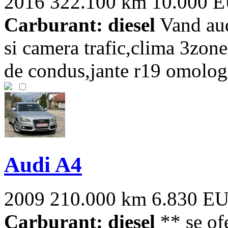
2016
322.100 km
10.000 
Carburant: diesel
Vand aud
si camera trafic,clima 3zon
de condus,jante r19 omologat
Audi A4
2009
210.000 km
6.830 E
Carburant: diesel
** se ofe