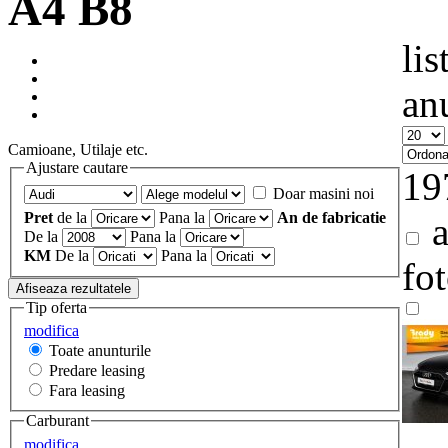
A4 B8
lis
an
Camioane, Utilaje etc.
Ajustare cautare
19
Doar masini noi
Pret
de la
Pana la
An de fabricatie
a
De la
Pana la
KM
De la
Pana la
fo
Tip oferta
modifica
Toate anunturile
Predare leasing
Fara leasing
Carburant
modifica