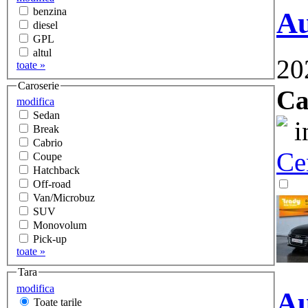
benzina
Au
diesel
GPL
altul
20
toate »
Caroserie
Ca
modifica
Sedan
i
Break
Cabrio
Ce
Coupe
Hatchback
Off-road
Van/Microbuz
SUV
Monovolum
Pick-up
toate »
Tara
modifica
Au
Toate tarile