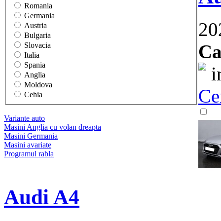
Romania
Germania
20
Austria
Bulgaria
Ca
Slovacia
Italia
Spania
i
Anglia
Moldova
Ce
Cehia
Variante auto
Masini Anglia cu volan dreapta
Masini Germania
Masini avariate
Programul rabla
Audi A4