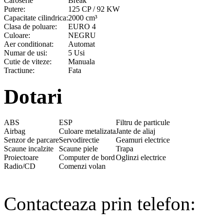
Caroserie
Break
Putere:
125 CP / 92 KW
Capacitate cilindrica:
2000 cm³
Clasa de poluare:
EURO 4
Culoare:
NEGRU
Aer conditionat:
Automat
Numar de usi:
5 Usi
Cutie de viteze:
Manuala
Tractiune:
Fata
Dotari
ABS
ESP
Filtru de particule
Airbag
Culoare metalizata
Jante de aliaj
Senzor de parcare
Servodirectie
Geamuri electrice
Scaune incalzite
Scaune piele
Trapa
Proiectoare
Computer de bord
Oglinzi electrice
Radio/CD
Comenzi volan
Contacteaza prin telefon: