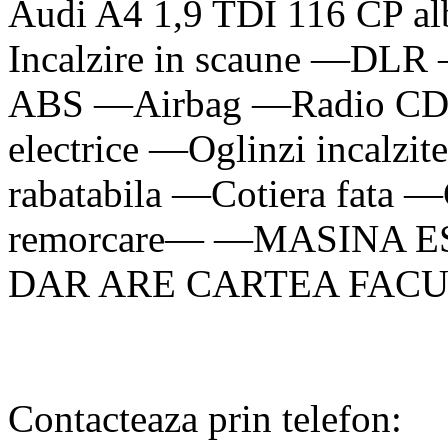
Audi A4 1,9 TDI 116 CP al
Incalzire in scaune —DLR
ABS —Airbag —Radio CD 
electrice —Oglinzi incalzi
rabatabila —Cotiera fata —
remorcare— —MASINA 
DAR ARE CARTEA FAC
Contacteaza prin telefon: