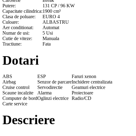
Caroserie
Break
Putere:
131 CP / 96 KW
Capacitate cilindrica:
1900 cm³
Clasa de poluare:
EURO 4
Culoare:
ALBASTRU
Aer conditionat:
Automat
Numar de usi:
5 Usi
Cutie de viteze:
Manuala
Tractiune:
Fata
Dotari
ABS
ESP
Faruri xenon
Airbag
Senzor de parcare
Inchidere centralizata
Cruise control
Servodirectie
Geamuri electrice
Scaune incalzite
Alarma
Proiectoare
Computer de bord
Oglinzi electrice
Radio/CD
Carte service
Descriere