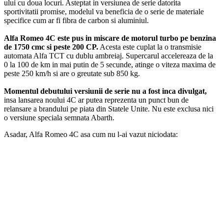
ului cu doua locuri. Asteptat in versiunea de serie datorita
sportivitatii promise, modelul va beneficia de o serie de materiale
specifice cum ar fi fibra de carbon si aluminiul.
Alfa Romeo 4C este pus in miscare de motorul turbo pe benzina
de 1750 cmc si peste 200 CP.
Acesta este cuplat la o transmisie
automata Alfa TCT cu dublu ambreiaj. Supercarul accelereaza de la
0 la 100 de km in mai putin de 5 secunde, atinge o viteza maxima de
peste 250 km/h si are o greutate sub 850 kg.
Momentul debutului versiunii de serie nu a fost inca divulgat,
insa lansarea noului 4C ar putea reprezenta un punct bun de
relansare a brandului pe piata din Statele Unite. Nu este exclusa nici
o versiune speciala semnata Abarth.
Asadar, Alfa Romeo 4C asa cum nu l-ai vazut niciodata: