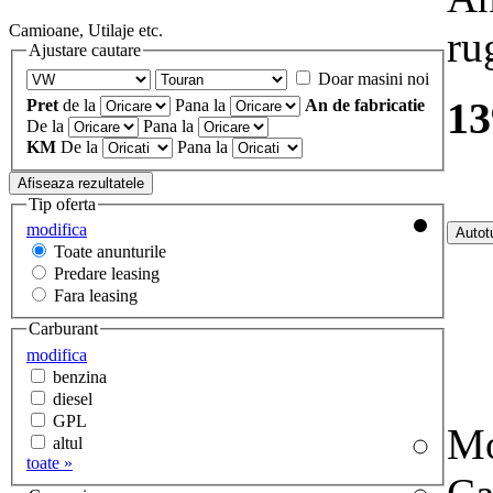
Camioane, Utilaje etc.
ru
Ajustare cautare
Doar masini noi
13
Pret
de la
Pana la
An de fabricatie
De la
Pana la
KM
De la
Pana la
Tip oferta
modifica
Toate anunturile
Predare leasing
Fara leasing
Carburant
modifica
benzina
diesel
GPL
Mo
altul
toate »