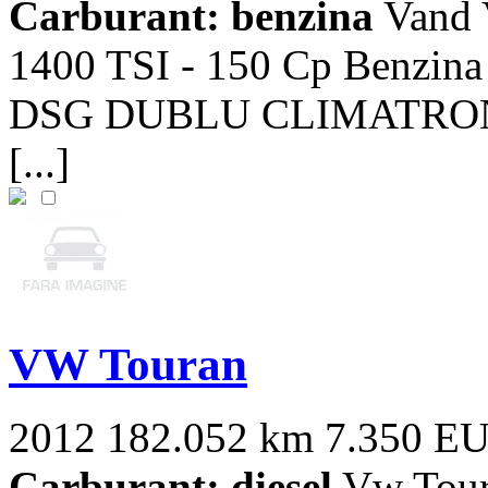
Carburant: benzina
Vand 
1400 TSI - 150 Cp Benzi
DSG DUBLU CLIMATRONIC I
[...]
VW Touran
2012
182.052 km
7.350 E
Carburant: diesel
Vw Toura