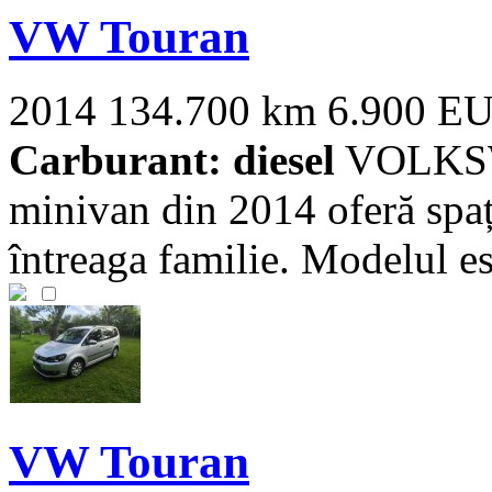
VW Touran
2014
134.700 km
6.900 E
Carburant: diesel
VOLKSW
minivan din 2014 oferă spaț
întreaga familie. Modelul est
VW Touran