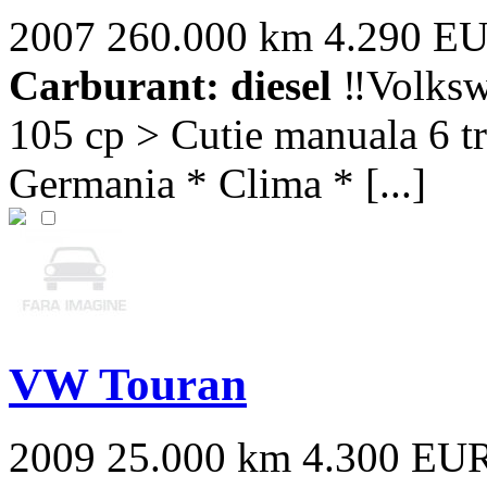
2007
260.000 km
4.290 E
Carburant: diesel
‼️Volksw
105 cp > Cutie manuala 6 t
Germania * Clima * [...]
VW Touran
2009
25.000 km
4.300 EU