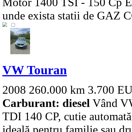
Motor 1400 TSI - 150 Cp E
unde exista statii de GAZ
VW Touran
2008
260.000 km
3.700 E
Carburant: diesel
Vând VW
TDI 140 CP, cutie automată,
ideală pentru familie sau dru