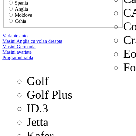
Spania
C
Anglia
Moldova
Cehia
Co
Variante auto
Cr
Masini Anglia cu volan dreapta
Masini Germania
Eo
Masini avariate
Programul rabla
Fo
Golf
Golf Plus
ID.3
Jetta
Kafer