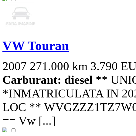
VW Touran
2007
271.000 km
3.790 E
Carburant: diesel
** UNI
*INMATRICULATA IN 20
LOC ** WVGZZZ1TZ7W021903
== Vw [...]