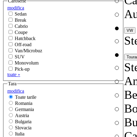
Ca
Caroserie
modifica
Au
Sedan
Break
Cabrio
Coupe
St
Hatchback
Off-road
Van/Microbuz
SUV
Monovolum
St
Pick-up
toate »
A
Tara
Be
modifica
Toate tarile
Romania
Bo
Germania
Austria
B
Bulgaria
Slovacia
Ca
Italia