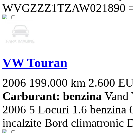
WVGZZZ1TZAW021890 == V
VW Touran
2006
199.000 km
2.600 E
Carburant: benzina
Vand
2006 5 Locuri 1.6 benzina 
incalzite Bord climatronic D