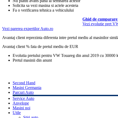
Nu platiti avans pana la semnarea actelor
Solicita sa vezi masina si actele acesteia
Fa o verificarea tehnica a vehiculului
Ghid de cumparare 
Vezi evolutie pret 
Vezi parerea expertilor Auto.ro
Avantaj client reprezinta diferenta intre pretul mediu al masinilor simila
Avantaj client % fata de pretul mediu de
EUR
Evolutia pretului pentru VW Touareg din anul 2019 cu 30000
Pretul masinii din anunt
Second Hand
Masini Germania
Parcuri Auto
Service Auto
Anvelope
Masini noi
Utile
Stiri auto