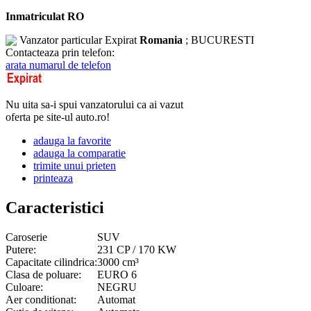
Inmatriculat RO
Vanzator particular
Expirat
Romania
; BUCURESTI
Contacteaza prin telefon:
arata numarul de telefon
Nu uita sa-i spui vanzatorului ca ai vazut
oferta pe site-ul auto.ro!
adauga la favorite
adauga la comparatie
trimite unui prieten
printeaza
Caracteristici
Caroserie
SUV
Putere:
231 CP / 170 KW
Capacitate cilindrica:
3000 cm³
Clasa de poluare:
EURO 6
Culoare:
NEGRU
Aer conditionat:
Automat