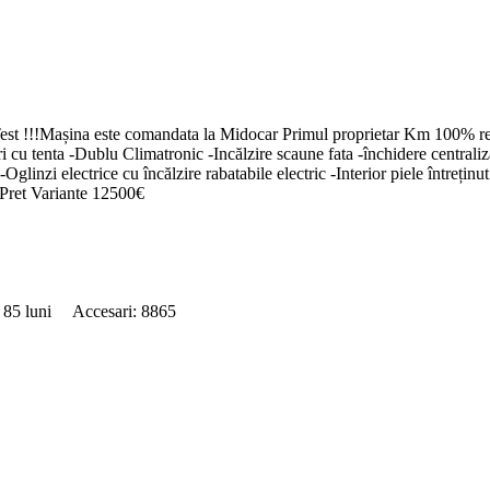
Mașina este comandata la Midocar Primul proprietar Km 100% reali ver
ri cu tenta -Dublu Climatronic -Incălzire scaune fata -închidere central
glinzi electrice cu încălzire rabatabile electric -Interior piele întreținu
. Pret Variante 12500€
: 85 luni Accesari: 8865