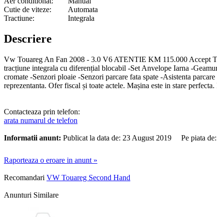
Aer conditionat:
Manual
Cutie de viteze:
Automata
Tractiune:
Integrala
Descriere
Vw Touareg An Fan 2008 - 3.0 V6 ATENTIE KM 115.000 Accept Test !!!
tracțiune integrala cu diferențial blocabil -Set Anvelope Iarna -Geamu
cromate -Senzori ploaie -Senzori parcare fata spate -Asistenta parcare -O
reprezentanta. Ofer fiscal și toate actele. Mașina este in stare perfecta
Contacteaza prin telefon:
arata numarul de telefon
Informatii anunt:
Publicat la data de: 23 August 2019 Pe piata de
Raporteaza o eroare in anunt »
Recomandari
VW Touareg Second Hand
Anunturi Similare