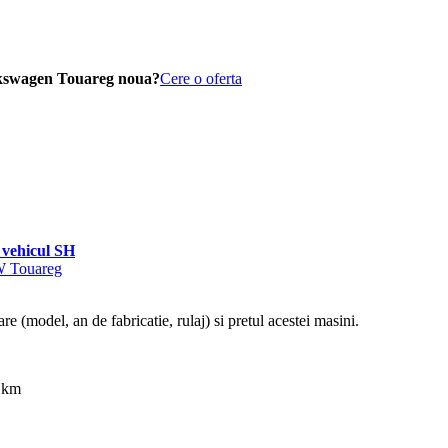
lkswagen Touareg noua?
Cere o oferta
vehicul SH
VW Touareg
re (model, an de fabricatie, rulaj) si pretul acestei masini.
0 km