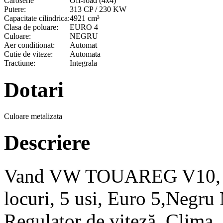
Caroserie
Off-road (4x4)
Putere:
313 CP / 230 KW
Capacitate cilindrica:
4921 cm³
Clasa de poluare:
EURO 4
Culoare:
NEGRU
Aer conditionat:
Automat
Cutie de viteze:
Automata
Tractiune:
Integrala
Dotari
Culoare metalizata
Descriere
Vand VW TOUAREG V10, die
locuri, 5 usi, Euro 5,Negru
Regulator de viteză, Clima