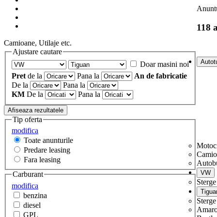
Anuntu
118 
Camioane, Utilaje etc.
Ajustare cautare
Doar masini noi
Pret
de la
Pana la
An de fabricatie
De la
Pana la
KM
De la
Pana la
Tip oferta
modifica
Toate anunturile
Motoci
Predare leasing
Camio
Fara leasing
Autob
Carburant
Sterge 
modifica
benzina
Sterge 
diesel
Amar
GPL