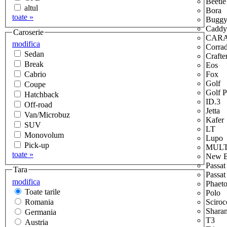
Beetle
altul
Bora
toate »
Bugg
Caddy
Caroserie
CAR
modifica
Corra
Sedan
Crafte
Break
Eos
Cabrio
Fox
Golf
Coupe
Golf P
Hatchback
ID.3
Off-road
Jetta
Van/Microbuz
Kafer
SUV
LT
Monovolum
Lupo
Pick-up
MULT
toate »
New B
Passat
Tara
Passa
modifica
Phaet
Toate tarile
Polo
Romania
Sciroc
Shara
Germania
T3
Austria