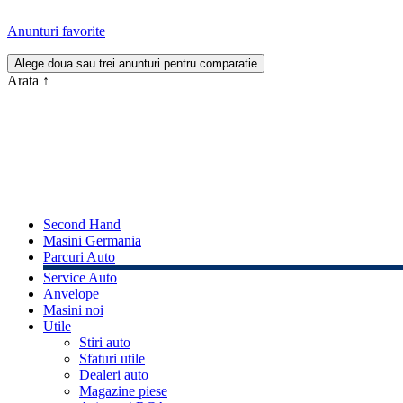
Anunturi favorite
Arata
↑
Second Hand
Masini Germania
Parcuri Auto
Service Auto
Anvelope
Masini noi
Utile
Stiri auto
Sfaturi utile
Dealeri auto
Magazine piese