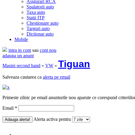
Asigurari RCA
Spalatorii auto
Taxa auto
Statii ITP
Chestionare auto
Targuri auto
Dictionar auto
Mobile
intra in cont
sau
cont nou
adauga un anunt
Tiguan
Masini second hand
»
VW
»
Salveaza cautarea ca
alerta pe email
Primeste zilnic pe email anunturile nou aparute ce corespund criteriilo
Email *
Alerta activa pentru