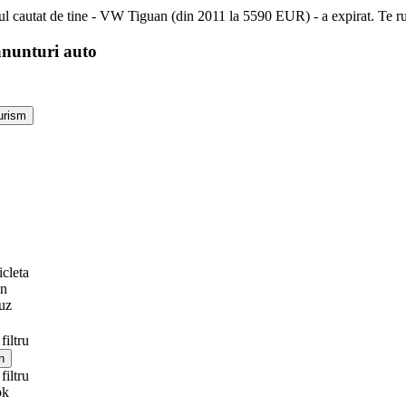
l cautat de tine - VW Tiguan (din 2011 la 5590 EUR) - a expirat. Te ru
anunturi auto
cleta
n
uz
filtru
filtru
ok