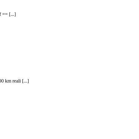
 == [...]
 km reali [...]