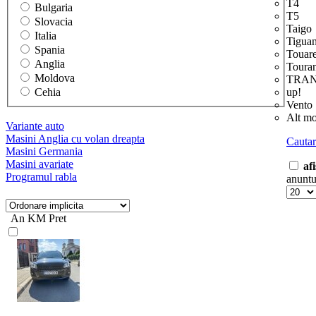
T4
Bulgaria
T5
Slovacia
Taigo
Italia
Tigua
Spania
Touar
Anglia
Toura
Moldova
TRA
Cehia
up!
Vento
Alt mo
Variante auto
Masini Anglia cu volan dreapta
Cautar
Masini Germania
Masini avariate
af
Programul rabla
anuntu
An
KM
Pret