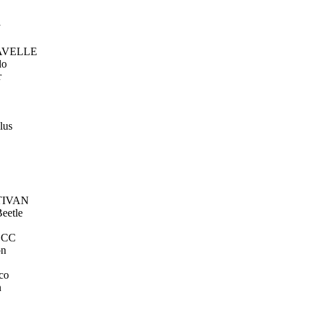
y
AVELLE
do
r
lus
IVAN
eetle
t CC
on
co
n