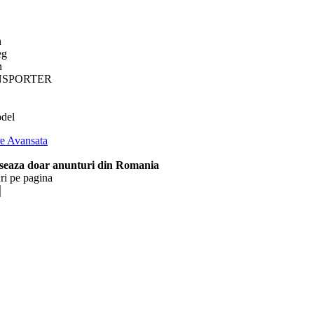
n
eg
n
NSPORTER
del
e Avansata
iseaza doar anunturi din Romania
ri pe pagina