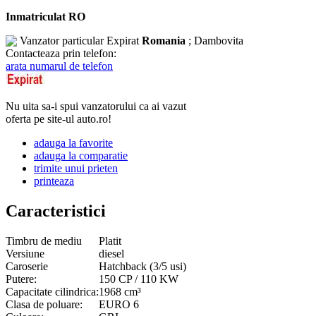
Inmatriculat RO
Vanzator particular
Expirat
Romania
; Dambovita
Contacteaza prin telefon:
arata numarul de telefon
Nu uita sa-i spui vanzatorului ca ai vazut
oferta pe site-ul auto.ro!
adauga la favorite
adauga la comparatie
trimite unui prieten
printeaza
Caracteristici
Timbru de mediu
Platit
Versiune
diesel
Caroserie
Hatchback (3/5 usi)
Putere:
150 CP / 110 KW
Capacitate cilindrica:
1968 cm³
Clasa de poluare:
EURO 6