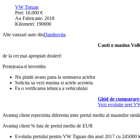
VW Tiguan
Pret: 16.000 €
An Fabricatie: 2018
Kilometri: 190000
Alte vanzari auto din
Dambovita
Cauti o masina Vo
de la cei mai apropiati dealeri!
Protejeaza-ti investitia
Nu platiti avans pana la semnarea actelor
Solicita sa vezi masina si actele acesteia
Fa o verificarea tehnica a vehiculului
Ghid de cumparare 
Vezi evolutie pret V
Avantaj client reprezinta diferenta intre pretul mediu al masinilor simila
Avantaj client % fata de pretul mediu de
EUR
Evolutia pretului pentru VW Tiguan din anul 2017 cu 245000