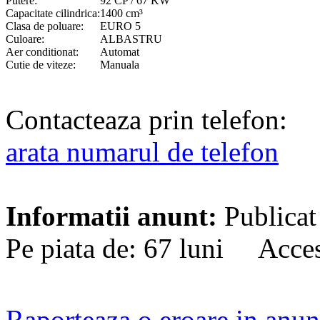
Putere:
92 CP / 67 KW
Capacitate cilindrica:
1400 cm³
Clasa de poluare:
EURO 5
Culoare:
ALBASTRU
Aer conditionat:
Automat
Cutie de viteze:
Manuala
Contacteaza prin telefon:
arata numarul de telefon
Informatii anunt:
Publicat
Pe piata de: 67 luni Acces
Raporteaza o eroare in anun